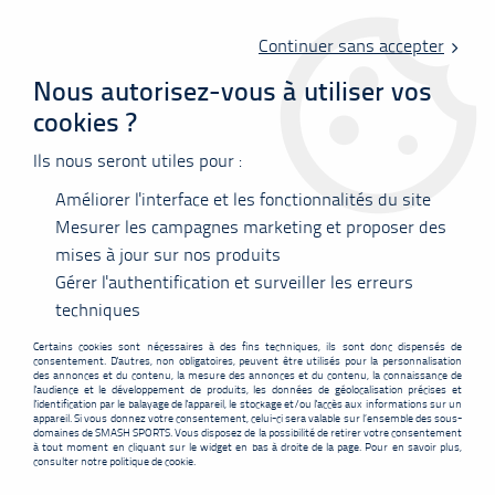
Livraison offerte en point relais à partir de 60 €
d'achats !
Continuer sans accepter
Nous autorisez-vous à utiliser vos
cookies ?
0
Ils nous seront utiles pour :
Améliorer l'interface et les fonctionnalités du site
Accueil
>
Nous contacter
Mesurer les campagnes marketing et proposer des
mises à jour sur nos produits
Nous contacter
Gérer l'authentification et surveiller les erreurs
techniques
Certains cookies sont nécessaires à des fins techniques, ils sont donc dispensés de
consentement. D'autres, non obligatoires, peuvent être utilisés pour la personnalisation
des annonces et du contenu, la mesure des annonces et du contenu, la connaissance de
l'audience et le développement de produits, les données de géolocalisation précises et
l'identification par le balayage de l'appareil, le stockage et/ou l'accès aux informations sur un
appareil. Si vous donnez votre consentement, celui-ci sera valable sur l’ensemble des sous-
domaines de SMASH SPORTS. Vous disposez de la possibilité de retirer votre consentement
à tout moment en cliquant sur le widget en bas à droite de la page. Pour en savoir plus,
consulter notre politique de cookie.