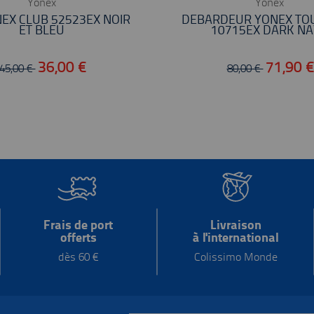
Yonex
Yonex
EX CLUB 52523EX NOIR
DÉBARDEUR YONEX TOU
ET BLEU
10715EX DARK N
36,00 €
71,90 
45,00 €
80,00 €
Frais de port
Livraison
offerts
à l'international
dès 60 €
Colissimo Monde