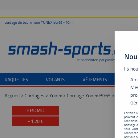
cordage de badminton YONEX BG 65 - 10m
Nous
Ils no
Amé
RAQUETTES
VOLANTS
VÊTEMENTS
CHAU
Mes
pro
Accueil
>
Cordages
>
Yonex
>
Cordage Yonex BG65 noir - 10m
Gér
PROMO
Certains c
peuvent ê
-
1,20
€
connaissan
balayage d
sera vala
consentem
politique d