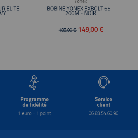
Yonex
R ÉLITE
BOBINE YONEX EXBOLT 65 -
AVY
200M - NOIR
€
149,00 €
185,00 €
Programme
Service
de fidélité
client
1 euro = 1 point
06.88.54.60.90