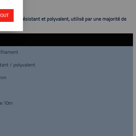
 du stock
TOUT
! Cordage résistant et polyvalent, utilisé par une majorité de
filament
tant / polyvalent
0mm
de 10m