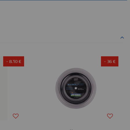
- 8.10 €
- 36 €