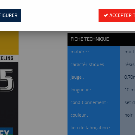
Valable jusqu'à épuisement
Réf. :
YBG65N - 10M
FIGURER
ACCEPTER 
Le Best-seller de la catégorie !!
joueur.
FICHE TECHNIQUE
matière :
multi
caractéristiques :
résis
jauge :
0.7
longueur :
10 m
conditionnement :
set 
couleur :
noir
lieu de fabrication :
-