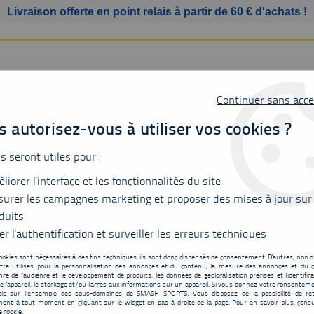
Livraison offerte en point relais à partir de 60 € d'achats !
Continuer sans acce
 autorisez-vous à utiliser vos cookies ?
us seront utiles pour :
liorer l'interface et les fonctionnalités du site
SSURES
BAGAGERIE
ACCESSOIRES
MATÉRIEL
urer les campagnes marketing et proposer des mises à jour sur
duits
er l'authentification et surveiller les erreurs techniques
ookies sont nécessaires à des fins techniques, ils sont donc dispensés de consentement. D'autres, non ob
tre utilisés pour la personnalisation des annonces et du contenu, la mesure des annonces et du c
Cordage Yonex BG65 
ce de l'audience et le développement de produits, les données de géolocalisation précises et l'identifica
e l'appareil, le stockage et/ou l'accès aux informations sur un appareil. Si vous donnez votre consentemen
9
,
80
€
TTC
ble sur l’ensemble des sous-domaines de SMASH SPORTS. Vous disposez de la possibilité de ret
au lieu de
ent à tout moment en cliquant sur le widget en bas à droite de la page. Pour en savoir plus, consu
e cookie.