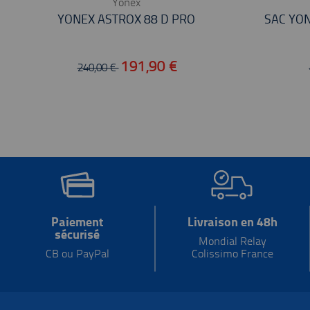
Yonex
YONEX ASTROX 88 D PRO
SAC YON
191,90 €
240,00 €
Paiement
Livraison en 48h
sécurisé
Mondial Relay
CB ou PayPal
Colissimo France