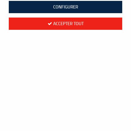
Aucune correspondance trouvée
CONFIGURER
ACCEPTER TOUT
Paiement
Livraison en 48h
sécurisé
Mondial Relay
CB ou PayPal
Colissimo France
Frais de port
Livraison
offerts
à l'international
dès 60 €
Colissimo Monde