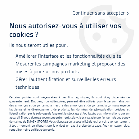
Livraison offerte en point relais à partir de 60 €
d'achats !
Continuer sans accepter
Nous autorisez-vous à utiliser vos
cookies ?
0
Ils nous seront utiles pour :
Améliorer l'interface et les fonctionnalités du site
Accueil
>
Airbadminton
>
Raquette
Mesurer les campagnes marketing et proposer des
mises à jour sur nos produits
Gérer l'authentification et surveiller les erreurs
RAQUETTE
techniques
Certains cookies sont nécessaires à des fins techniques, ils sont donc dispensés de
consentement. D'autres, non obligatoires, peuvent être utilisés pour la personnalisation
des annonces et du contenu, la mesure des annonces et du contenu, la connaissance de
l'audience et le développement de produits, les données de géolocalisation précises et
l'identification par le balayage de l'appareil, le stockage et/ou l'accès aux informations sur un
appareil. Si vous donnez votre consentement, celui-ci sera valable sur l’ensemble des sous-
FILTRER
domaines de SMASH SPORTS. Vous disposez de la possibilité de retirer votre consentement
à tout moment en cliquant sur le widget en bas à droite de la page. Pour en savoir plus,
consulter notre politique de cookie.