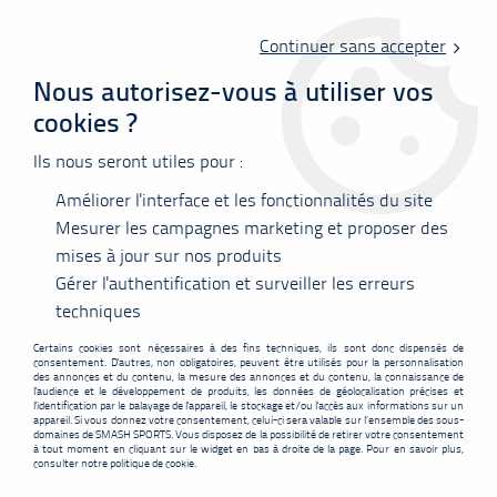
Livraison offerte en point relais à partir de 60 €
d'achats !
Continuer sans accepter
Nous autorisez-vous à utiliser vos
cookies ?
0
Ils nous seront utiles pour :
Améliorer l'interface et les fonctionnalités du site
Accueil
>
Chaussures
>
Hommes
>
Yonex Power Cushion Aerus Z2
men - blanc/bleu
Mesurer les campagnes marketing et proposer des
mises à jour sur nos produits
PROMO
-
30,40
€
Gérer l'authentification et surveiller les erreurs
techniques
Certains cookies sont nécessaires à des fins techniques, ils sont donc dispensés de
consentement. D'autres, non obligatoires, peuvent être utilisés pour la personnalisation
des annonces et du contenu, la mesure des annonces et du contenu, la connaissance de
l'audience et le développement de produits, les données de géolocalisation précises et
l'identification par le balayage de l'appareil, le stockage et/ou l'accès aux informations sur un
appareil. Si vous donnez votre consentement, celui-ci sera valable sur l’ensemble des sous-
domaines de SMASH SPORTS. Vous disposez de la possibilité de retirer votre consentement
à tout moment en cliquant sur le widget en bas à droite de la page. Pour en savoir plus,
consulter notre politique de cookie.