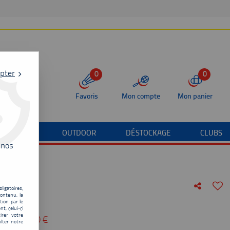
pter
0
0
Favoris
Mon compte
Mon panier
/TERRAIN
OUTDOOR
DÉSTOCKAGE
CLUBS
 nos
ligatoires,
ontenu, la
 CPS L
tion par le
t, celui-ci
irer votre
u de
189,00
€
lter notre