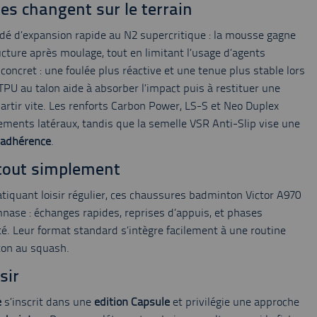
es changent sur le terrain
édé d’expansion rapide au N2 supercritique : la mousse gagne
ucture après moulage, tout en limitant l’usage d’agents
ncret : une foulée plus réactive et une tenue plus stable lors
PU au talon aide à absorber l’impact puis à restituer une
epartir vite. Les renforts Carbon Power, LS-S et Neo Duplex
ements latéraux, tandis que la semelle VSR Anti-Slip vise une
’adhérence
.
 tout simplement
tiquant loisir régulier, ces chaussures badminton Victor A970
ase : échanges rapides, reprises d’appuis, et phases
ité. Leur format standard s’intègre facilement à une routine
ton au squash.
sir
e
s’inscrit dans une
edition Capsule
et privilégie une approche