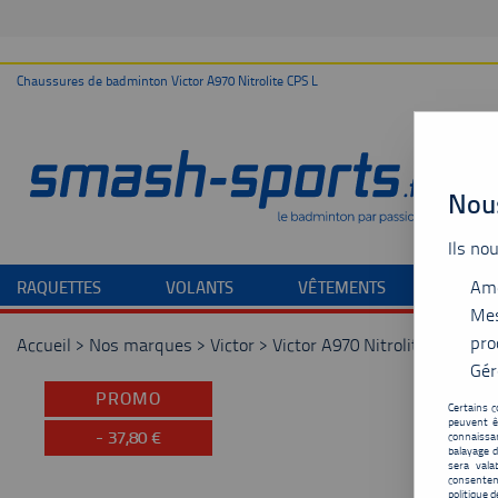
Chaussures de badminton Victor A970 Nitrolite CPS L
Nous
Ils no
Amé
RAQUETTES
VOLANTS
VÊTEMENTS
CHAU
Mes
pro
Accueil
>
Nos marques
>
Victor
>
Victor A970 Nitrolite CPS L
Gér
PROMO
Certains c
peuvent ê
-
37,80
€
connaissan
balayage d
sera vala
consentem
politique d