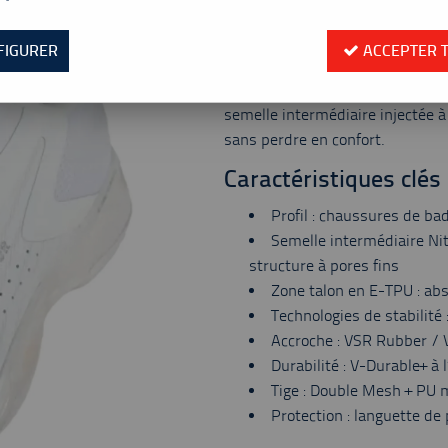
Valable jusqu'à épuisement
Réf. :
A970CPSL
FIGURER
ACCEPTER 
Chaussures Victor A970 Nitrolite CPS L 
Conçues pour les sports en salle
semelle intermédiaire injectée à 
sans perdre en confort.
Caractéristiques clés
Profil : chaussures de ba
Semelle intermédiaire Nit
structure à pores fins
Zone talon en E-TPU : abs
Technologies de stabilité
Accroche : VSR Rubber / 
Durabilité : V-Durable+ à 
Tige : Double Mesh + PU m
Protection : languette de