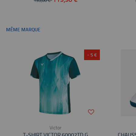
135,00 €
MÊME MARQUE
- 5 €
Victor
T-SHIRT VICTOR 60002TD G
CHAUSS