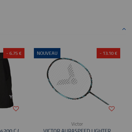
- 6.75 €
NOUVEAU
- 13.10 €
Victor
4200 C (
VICTOR AURASPEED LIGHTER