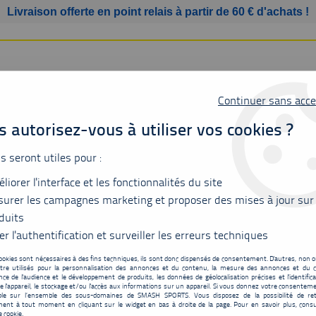
Livraison offerte en point relais à partir de 60 € d'achats !
Continuer sans acce
 autorisez-vous à utiliser vos cookies ?
us seront utiles pour :
liorer l'interface et les fonctionnalités du site
SSURES
BAGAGERIE
ACCESSOIRES
MATÉRIEL
urer les campagnes marketing et proposer des mises à jour sur
duits
er l'authentification et surveiller les erreurs techniques
ookies sont nécessaires à des fins techniques, ils sont donc dispensés de consentement. D'autres, non ob
tre utilisés pour la personnalisation des annonces et du contenu, la mesure des annonces et du c
Victor A970 Nitrolite
ce de l'audience et le développement de produits, les données de géolocalisation précises et l'identifica
e l'appareil, le stockage et/ou l'accès aux informations sur un appareil. Si vous donnez votre consentemen
151
,
20
€
TTC
ble sur l’ensemble des sous-domaines de SMASH SPORTS. Vous disposez de la possibilité de ret
au lie
ent à tout moment en cliquant sur le widget en bas à droite de la page. Pour en savoir plus, consu
e cookie.