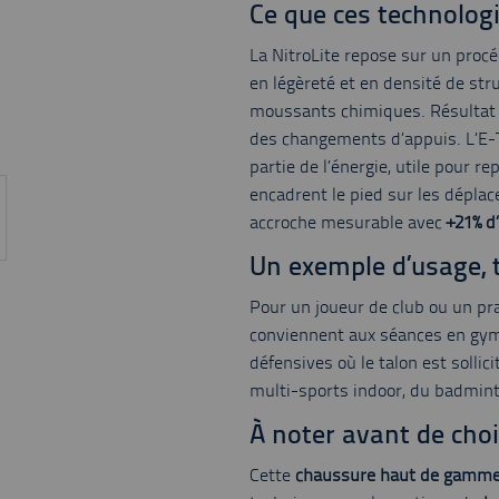
Ce que ces technologi
La NitroLite repose sur un proc
en légèreté et en densité de str
moussants chimiques. Résultat co
des changements d’appuis. L’E-T
partie de l’énergie, utile pour r
encadrent le pied sur les déplac
accroche mesurable avec
+21% d
Un exemple d’usage,
Pour un joueur de club ou un pra
conviennent aux séances en gymn
défensives où le talon est sollic
multi-sports indoor, du badmin
À noter avant de choi
Cette
chaussure haut de gamm