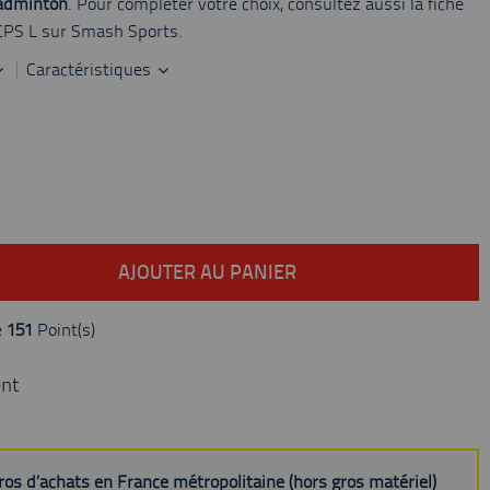
adminton
. Pour compléter votre choix, consultez aussi la fiche
 CPS L sur Smash Sports.
Caractéristiques
AJOUTER AU PANIER
e
151
Point(s)
nt
uros d’achats en France métropolitaine (hors gros matériel)