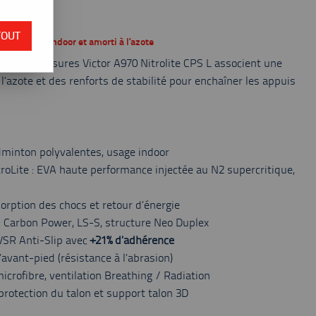
 du stock
TOUT
: stabilité indoor et amorti à l’azote
, les Chaussures Victor A970 Nitrolite CPS L associent une
l’azote et des renforts de stabilité pour enchaîner les appuis
dminton polyvalentes, usage indoor
roLite : EVA haute performance injectée au N2 supercritique,
orption des chocs et retour d’énergie
 : Carbon Power, LS-S, structure Neo Duplex
VSR Anti-Slip avec
+21% d’adhérence
l’avant-pied (résistance à l’abrasion)
icrofibre, ventilation Breathing / Radiation
 protection du talon et support talon 3D