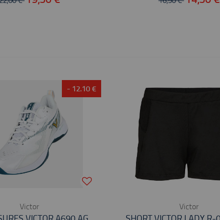
22,00 €
16,50 €
- 12.10 €
Victor
Victor
URES VICTOR A690 AG
SHORT VICTOR LADY R-0