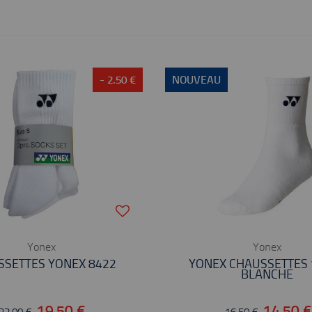
- 2.50 €
NOUVEAU
Yonex
Yonex
SSETTES YONEX 8422
YONEX CHAUSSETTES 
BLANCHE
19,50 €
14,50 €