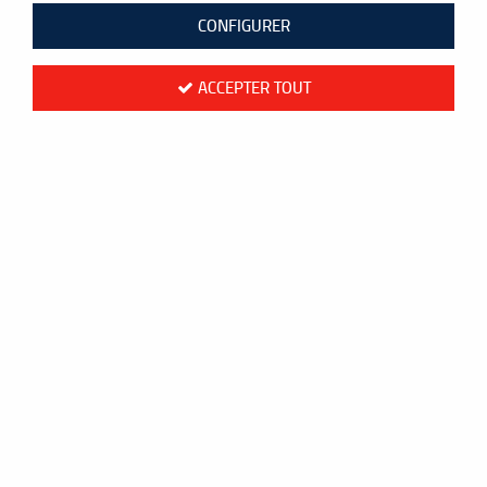
CONFIGURER
Paiement
Livraison en 48h
sécurisé
Mondial Relay
CB ou PayPal
Colissimo France
ACCEPTER TOUT
Frais de port
Livraison
offerts
à l'international
dès 60 €
Colissimo Monde
Programme
Service
de fidélité
client
1 euro = 1 point
06.88.54.60.90