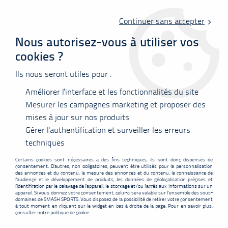
Livraison offerte en point relais à partir de 60 €
d'achats !
Continuer sans accepter
Nous autorisez-vous à utiliser vos
cookies ?
0
Ils nous seront utiles pour :
Améliorer l'interface et les fonctionnalités du site
Accueil
>
Contenu menu Chaussures
Mesurer les campagnes marketing et proposer des
mises à jour sur nos produits
Contenu menu Chaussures
Gérer l'authentification et surveiller les erreurs
Univers chaussures
techniques
badminton
Certains cookies sont nécessaires à des fins techniques, ils sont donc dispensés de
consentement. D'autres, non obligatoires, peuvent être utilisés pour la personnalisation
des annonces et du contenu, la mesure des annonces et du contenu, la connaissance de
l'audience et le développement de produits, les données de géolocalisation précises et
l'identification par le balayage de l'appareil, le stockage et/ou l'accès aux informations sur un
appareil. Si vous donnez votre consentement, celui-ci sera valable sur l’ensemble des sous-
domaines de SMASH SPORTS. Vous disposez de la possibilité de retirer votre consentement
à tout moment en cliquant sur le widget en bas à droite de la page. Pour en savoir plus,
consulter notre politique de cookie.