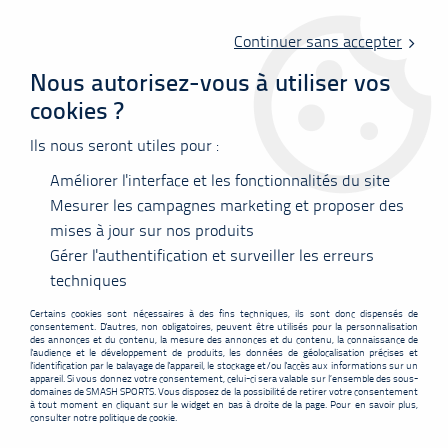
Livraison offerte en point relais à partir de 60 €
d'achats !
Continuer sans accepter
Nous autorisez-vous à utiliser vos
cookies ?
0
Ils nous seront utiles pour :
Améliorer l'interface et les fonctionnalités du site
Accueil
>
Cordages
>
Yonex
>
Cordage Yonex Aerobite boost - 10m
Mesurer les campagnes marketing et proposer des
mises à jour sur nos produits
PROMO
-
1,70
€
Gérer l'authentification et surveiller les erreurs
techniques
Certains cookies sont nécessaires à des fins techniques, ils sont donc dispensés de
consentement. D'autres, non obligatoires, peuvent être utilisés pour la personnalisation
des annonces et du contenu, la mesure des annonces et du contenu, la connaissance de
l'audience et le développement de produits, les données de géolocalisation précises et
l'identification par le balayage de l'appareil, le stockage et/ou l'accès aux informations sur un
appareil. Si vous donnez votre consentement, celui-ci sera valable sur l’ensemble des sous-
domaines de SMASH SPORTS. Vous disposez de la possibilité de retirer votre consentement
à tout moment en cliquant sur le widget en bas à droite de la page. Pour en savoir plus,
consulter notre politique de cookie.