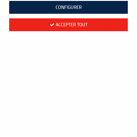
CONFIGURER
ACCEPTER TOUT
Cordage Yonex Aerobite boost - 10m
15
,
00
€
TTC
au lieu de
16,70
€
Valable jusqu'à épuisement du stock
Réf. :
201BGABBTGJN