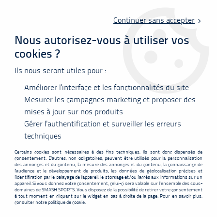
Livraison offerte en point relais à partir de 60 €
d'achats !
Continuer sans accepter
Nous autorisez-vous à utiliser vos
cookies ?
0
Ils nous seront utiles pour :
Améliorer l'interface et les fonctionnalités du site
Accueil
>
Cordages
>
Yonex
>
Bobine Yonex BG65 noir - 200m
Mesurer les campagnes marketing et proposer des
mises à jour sur nos produits
PROMO
-
43,90
€
Gérer l'authentification et surveiller les erreurs
techniques
Certains cookies sont nécessaires à des fins techniques, ils sont donc dispensés de
consentement. D'autres, non obligatoires, peuvent être utilisés pour la personnalisation
des annonces et du contenu, la mesure des annonces et du contenu, la connaissance de
l'audience et le développement de produits, les données de géolocalisation précises et
l'identification par le balayage de l'appareil, le stockage et/ou l'accès aux informations sur un
appareil. Si vous donnez votre consentement, celui-ci sera valable sur l’ensemble des sous-
domaines de SMASH SPORTS. Vous disposez de la possibilité de retirer votre consentement
à tout moment en cliquant sur le widget en bas à droite de la page. Pour en savoir plus,
consulter notre politique de cookie.