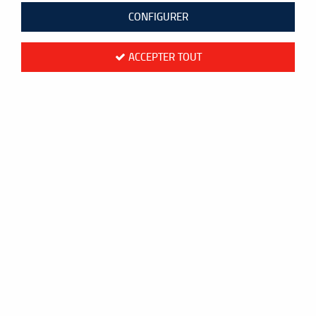
CONFIGURER
ACCEPTER TOUT
Bobine Yonex BG65 noir - 200m