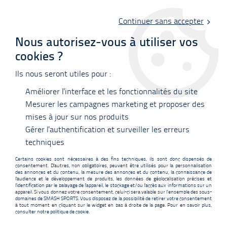
Livraison offerte en point relais à partir de 60 €
d'achats !
Continuer sans accepter
Nous autorisez-vous à utiliser vos
cookies ?
0
Ils nous seront utiles pour :
Améliorer l'interface et les fonctionnalités du site
Accueil
>
Cordages
>
Yonex
>
Cordage Yonex BG80 blanc - 10m
Mesurer les campagnes marketing et proposer des
mises à jour sur nos produits
PROMO
-
1,30
€
Gérer l'authentification et surveiller les erreurs
techniques
Certains cookies sont nécessaires à des fins techniques, ils sont donc dispensés de
consentement. D'autres, non obligatoires, peuvent être utilisés pour la personnalisation
des annonces et du contenu, la mesure des annonces et du contenu, la connaissance de
l'audience et le développement de produits, les données de géolocalisation précises et
l'identification par le balayage de l'appareil, le stockage et/ou l'accès aux informations sur un
appareil. Si vous donnez votre consentement, celui-ci sera valable sur l’ensemble des sous-
domaines de SMASH SPORTS. Vous disposez de la possibilité de retirer votre consentement
à tout moment en cliquant sur le widget en bas à droite de la page. Pour en savoir plus,
consulter notre politique de cookie.