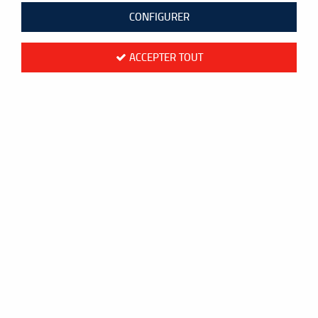
CONFIGURER
ACCEPTER TOUT
Cordage Yonex BG80 blanc - 10m
11
,
00
€
TTC
au lieu de
12,30
€
Valable jusqu'à épuisement du stock
Réf. :
201BG80