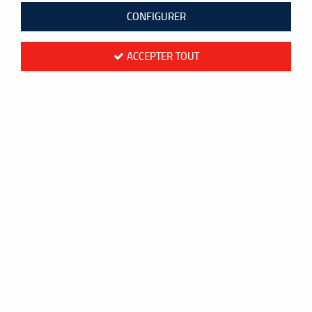
CONFIGURER
ACCEPTER TOUT
Cordage Yonex BG AEROBITE- 10m
12
,
60
€
TTC
au lieu de
14,00
€
Valable jusqu'à épuisement du stock
Réf. :
YBGAEROB