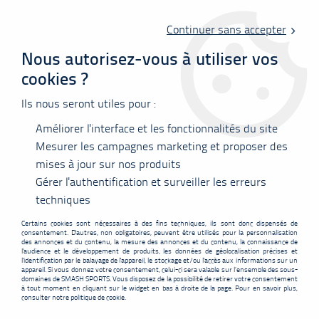
Livraison offerte en point relais à partir de 60 €
d'achats !
Continuer sans accepter
Nous autorisez-vous à utiliser vos
cookies ?
0
Ils nous seront utiles pour :
Améliorer l'interface et les fonctionnalités du site
Accueil
>
Cordages
>
Yonex
>
Cordage Yonex BG AEROBITE- 10m
Mesurer les campagnes marketing et proposer des
mises à jour sur nos produits
PROMO
-
1,40
€
Gérer l'authentification et surveiller les erreurs
techniques
Certains cookies sont nécessaires à des fins techniques, ils sont donc dispensés de
consentement. D'autres, non obligatoires, peuvent être utilisés pour la personnalisation
des annonces et du contenu, la mesure des annonces et du contenu, la connaissance de
l'audience et le développement de produits, les données de géolocalisation précises et
l'identification par le balayage de l'appareil, le stockage et/ou l'accès aux informations sur un
appareil. Si vous donnez votre consentement, celui-ci sera valable sur l’ensemble des sous-
domaines de SMASH SPORTS. Vous disposez de la possibilité de retirer votre consentement
à tout moment en cliquant sur le widget en bas à droite de la page. Pour en savoir plus,
consulter notre politique de cookie.