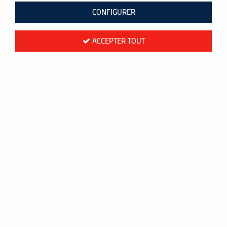
3 articles sur
3
CONFIGURER
ACCEPTER TOUT
-50 %
FZ Forza
SHORT FORZA LAIKA 2 IN 1 FEMME
BLANC
24,50 €
49,00 €