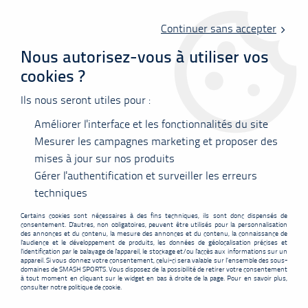
Livraison offerte en point relais à partir de 60 €
d'achats !
Continuer sans accepter
Nous autorisez-vous à utiliser vos
cookies ?
0
Ils nous seront utiles pour :
Améliorer l'interface et les fonctionnalités du site
Accueil
>
Déstockage
>
Textile
>
Short
Mesurer les campagnes marketing et proposer des
mises à jour sur nos produits
TOUS NOS SHORTS DE BADMNITON EN PROMOTIONS ! YONEX
Gérer l'authentification et surveiller les erreurs
BABOLAT FORZA VICTOR
techniques
Certains cookies sont nécessaires à des fins techniques, ils sont donc dispensés de
consentement. D'autres, non obligatoires, peuvent être utilisés pour la personnalisation
des annonces et du contenu, la mesure des annonces et du contenu, la connaissance de
l'audience et le développement de produits, les données de géolocalisation précises et
l'identification par le balayage de l'appareil, le stockage et/ou l'accès aux informations sur un
appareil. Si vous donnez votre consentement, celui-ci sera valable sur l’ensemble des sous-
FILTRER
domaines de SMASH SPORTS. Vous disposez de la possibilité de retirer votre consentement
à tout moment en cliquant sur le widget en bas à droite de la page. Pour en savoir plus,
consulter notre politique de cookie.