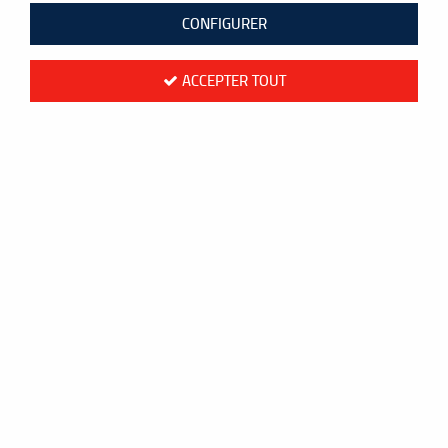
CONFIGURER
ACCEPTER TOUT
Yonex Gourde bleue
6
,
30
€
TTC
au lieu de
7,00
€
Valable jusqu'à épuisement du stock
Réf. :
YG