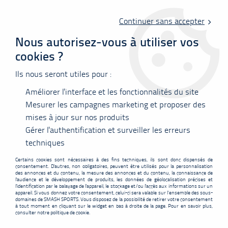
Livraison offerte en point relais à partir de 60 €
d'achats !
Continuer sans accepter
Nous autorisez-vous à utiliser vos
cookies ?
0
Ils nous seront utiles pour :
Améliorer l'interface et les fonctionnalités du site
Accueil
>
Accessoires
>
Accessoires
>
Joueurs
>
Yonex Gourde bleue
Mesurer les campagnes marketing et proposer des
mises à jour sur nos produits
PROMO
-
0,70
€
Gérer l'authentification et surveiller les erreurs
techniques
Certains cookies sont nécessaires à des fins techniques, ils sont donc dispensés de
consentement. D'autres, non obligatoires, peuvent être utilisés pour la personnalisation
des annonces et du contenu, la mesure des annonces et du contenu, la connaissance de
l'audience et le développement de produits, les données de géolocalisation précises et
l'identification par le balayage de l'appareil, le stockage et/ou l'accès aux informations sur un
appareil. Si vous donnez votre consentement, celui-ci sera valable sur l’ensemble des sous-
domaines de SMASH SPORTS. Vous disposez de la possibilité de retirer votre consentement
à tout moment en cliquant sur le widget en bas à droite de la page. Pour en savoir plus,
consulter notre politique de cookie.