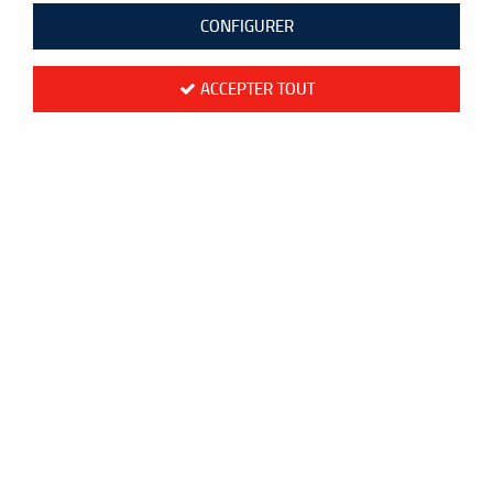
Aucune correspondance trouvée
CONFIGURER
ACCEPTER TOUT
Paiement
Livraison en 48h
sécurisé
Mondial Relay
CB ou PayPal
Colissimo France
Frais de port
Livraison
offerts
à l'international
dès 60 €
Colissimo Monde