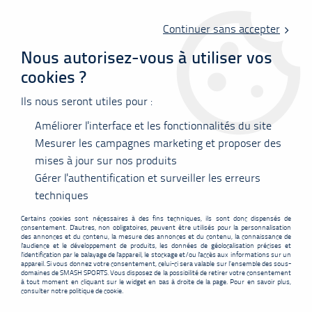
Livraison offerte en point relais à partir de 60 €
d'achats !
Continuer sans accepter
Nous autorisez-vous à utiliser vos
cookies ?
0
Ils nous seront utiles pour :
Améliorer l'interface et les fonctionnalités du site
Accueil
>
Nos marques
>
CRAFT
Mesurer les campagnes marketing et proposer des
mises à jour sur nos produits
Gérer l'authentification et surveiller les erreurs
CRAFT
techniques
Certains cookies sont nécessaires à des fins techniques, ils sont donc dispensés de
consentement. D'autres, non obligatoires, peuvent être utilisés pour la personnalisation
des annonces et du contenu, la mesure des annonces et du contenu, la connaissance de
l'audience et le développement de produits, les données de géolocalisation précises et
l'identification par le balayage de l'appareil, le stockage et/ou l'accès aux informations sur un
appareil. Si vous donnez votre consentement, celui-ci sera valable sur l’ensemble des sous-
FILTRER
domaines de SMASH SPORTS. Vous disposez de la possibilité de retirer votre consentement
à tout moment en cliquant sur le widget en bas à droite de la page. Pour en savoir plus,
consulter notre politique de cookie.