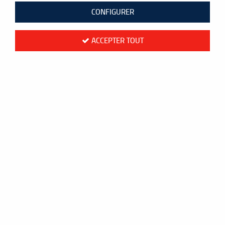
Aucune correspondance trouvée
CONFIGURER
ACCEPTER TOUT
Paiement
Livraison en 48h
sécurisé
Mondial Relay
CB ou PayPal
Colissimo France
Frais de port
Livraison
offerts
à l'international
dès 60 €
Colissimo Monde