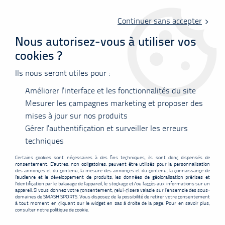
Livraison offerte en point relais à partir de 60 €
d'achats !
Continuer sans accepter
Nous autorisez-vous à utiliser vos
cookies ?
0
Ils nous seront utiles pour :
Améliorer l'interface et les fonctionnalités du site
Accueil
>
Nos marques
>
Snowpeak
Mesurer les campagnes marketing et proposer des
mises à jour sur nos produits
Gérer l'authentification et surveiller les erreurs
SNOWPEAK
techniques
Certains cookies sont nécessaires à des fins techniques, ils sont donc dispensés de
consentement. D'autres, non obligatoires, peuvent être utilisés pour la personnalisation
des annonces et du contenu, la mesure des annonces et du contenu, la connaissance de
l'audience et le développement de produits, les données de géolocalisation précises et
l'identification par le balayage de l'appareil, le stockage et/ou l'accès aux informations sur un
appareil. Si vous donnez votre consentement, celui-ci sera valable sur l’ensemble des sous-
FILTRER
domaines de SMASH SPORTS. Vous disposez de la possibilité de retirer votre consentement
à tout moment en cliquant sur le widget en bas à droite de la page. Pour en savoir plus,
consulter notre politique de cookie.