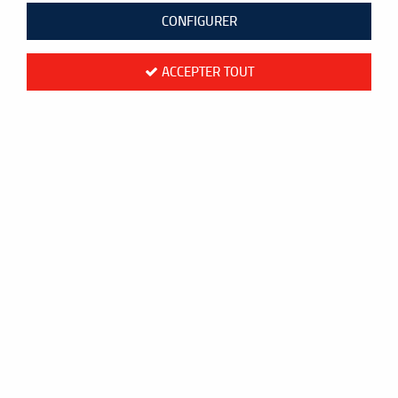
CONFIGURER
ACCEPTER TOUT
Smash
Porte-clés badminton "My blood"
2
,
50
€
TTC
au lieu de
3,00
€
Valable jusqu'à épuisement du stock
Réf. :
SM-PCBmB