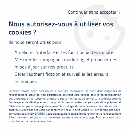
Livraison offerte en point relais à partir de 60 €
d'achats !
Continuer sans accepter
Nous autorisez-vous à utiliser vos
cookies ?
0
Ils nous seront utiles pour :
Améliorer l'interface et les fonctionnalités du site
Accueil
>
Accessoires
>
Accessoires
>
Divers
>
Porte-clés badminton
"My blood"
Mesurer les campagnes marketing et proposer des
mises à jour sur nos produits
PROMO
-
0,50
€
Gérer l'authentification et surveiller les erreurs
techniques
Certains cookies sont nécessaires à des fins techniques, ils sont donc dispensés de
consentement. D'autres, non obligatoires, peuvent être utilisés pour la personnalisation
des annonces et du contenu, la mesure des annonces et du contenu, la connaissance de
l'audience et le développement de produits, les données de géolocalisation précises et
l'identification par le balayage de l'appareil, le stockage et/ou l'accès aux informations sur un
appareil. Si vous donnez votre consentement, celui-ci sera valable sur l’ensemble des sous-
domaines de SMASH SPORTS. Vous disposez de la possibilité de retirer votre consentement
à tout moment en cliquant sur le widget en bas à droite de la page. Pour en savoir plus,
consulter notre politique de cookie.