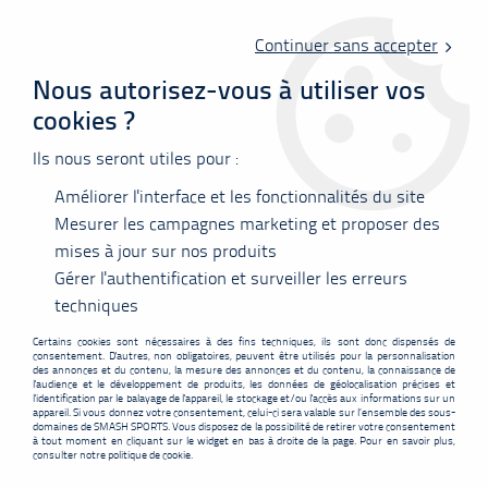
Livraison offerte en point relais à partir de 60 €
d'achats !
Continuer sans accepter
Nous autorisez-vous à utiliser vos
cookies ?
0
Ils nous seront utiles pour :
Améliorer l'interface et les fonctionnalités du site
Accueil
>
Raquettes
>
Babolat
>
Babolat X-Feel Rise
Mesurer les campagnes marketing et proposer des
mises à jour sur nos produits
PROMO
-
7
€
Gérer l'authentification et surveiller les erreurs
techniques
Certains cookies sont nécessaires à des fins techniques, ils sont donc dispensés de
consentement. D'autres, non obligatoires, peuvent être utilisés pour la personnalisation
des annonces et du contenu, la mesure des annonces et du contenu, la connaissance de
l'audience et le développement de produits, les données de géolocalisation précises et
l'identification par le balayage de l'appareil, le stockage et/ou l'accès aux informations sur un
appareil. Si vous donnez votre consentement, celui-ci sera valable sur l’ensemble des sous-
domaines de SMASH SPORTS. Vous disposez de la possibilité de retirer votre consentement
à tout moment en cliquant sur le widget en bas à droite de la page. Pour en savoir plus,
consulter notre politique de cookie.