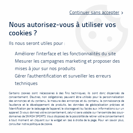
Livraison offerte en point relais à partir de 60 €
d'achats !
Continuer sans accepter
Nous autorisez-vous à utiliser vos
cookies ?
0
Ils nous seront utiles pour :
Améliorer l'interface et les fonctionnalités du site
Accueil
>
Nos marques
>
Victor
>
Victor Auraspeed 8100
Mesurer les campagnes marketing et proposer des
mises à jour sur nos produits
PROMO
-
9,10
€
Gérer l'authentification et surveiller les erreurs
techniques
Certains cookies sont nécessaires à des fins techniques, ils sont donc dispensés de
consentement. D'autres, non obligatoires, peuvent être utilisés pour la personnalisation
des annonces et du contenu, la mesure des annonces et du contenu, la connaissance de
l'audience et le développement de produits, les données de géolocalisation précises et
l'identification par le balayage de l'appareil, le stockage et/ou l'accès aux informations sur un
appareil. Si vous donnez votre consentement, celui-ci sera valable sur l’ensemble des sous-
domaines de SMASH SPORTS. Vous disposez de la possibilité de retirer votre consentement
à tout moment en cliquant sur le widget en bas à droite de la page. Pour en savoir plus,
consulter notre politique de cookie.