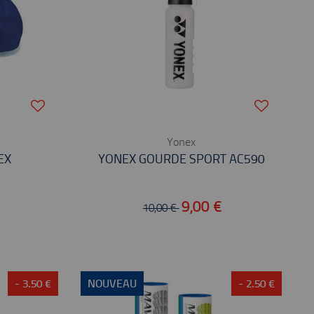
Yonex
EX
YONEX GOURDE SPORT AC590
9,00 €
10,00 €
- 3.50 €
NOUVEAU
- 2.50 €