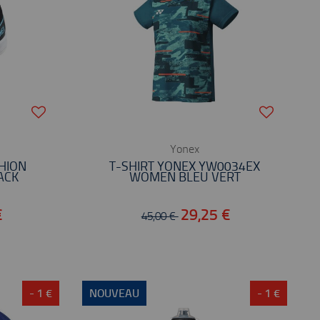
Yonex
HION
T-SHIRT YONEX YW0034EX
ACK
WOMEN BLEU VERT
€
29,25 €
45,00 €
- 1 €
NOUVEAU
- 1 €