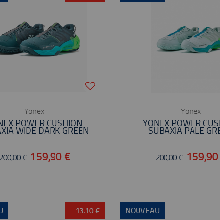
Yonex
Yonex
NEX POWER CUSHION
YONEX POWER CUS
XIA WIDE DARK GREEN
SUBAXIA PALE GR
159,90 €
159,90
200,00 €
200,00 €
U
- 13.10 €
NOUVEAU