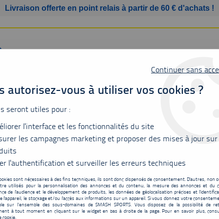
Livraison offerte en point relais à partir de 60 € d'achats !
Continuer sans acce
 autorisez-vous à utiliser vos cookies ?
us seront utiles pour :
SSURES
BAGAGERIE
ACCESSOIRES
MATÉRIEL
liorer l'interface et les fonctionnalités du site
urer les campagnes marketing et proposer des mises à jour sur
duits
er l'authentification et surveiller les erreurs techniques
YONEX
ookies sont nécessaires à des fins techniques, ils sont donc dispensés de consentement. D'autres, non ob
tre utilisés pour la personnalisation des annonces et du contenu, la mesure des annonces et du c
ce de l'audience et le développement de produits, les données de géolocalisation précises et l'identifica
e l'appareil, le stockage et/ou l'accès aux informations sur un appareil. Si vous donnez votre consentemen
ble sur l’ensemble des sous-domaines de SMASH SPORTS. Vous disposez de la possibilité de ret
ent à tout moment en cliquant sur le widget en bas à droite de la page. Pour en savoir plus, consu
e cookie.