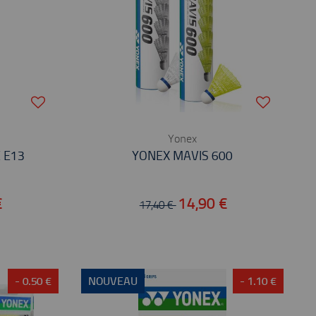
Yonex
 E13
YONEX MAVIS 600
€
14,90 €
17,40 €
- 0.50 €
NOUVEAU
- 1.10 €