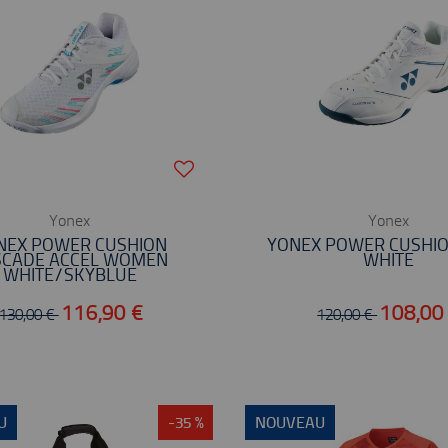
Yonex
Yonex
NEX POWER CUSHION
YONEX POWER CUSHIO
SCADE ACCEL WOMEN
WHITE
WHITE/SKYBLUE
116,90 €
108,00
130,00 €
120,00 €
U
-35 %
NOUVEAU