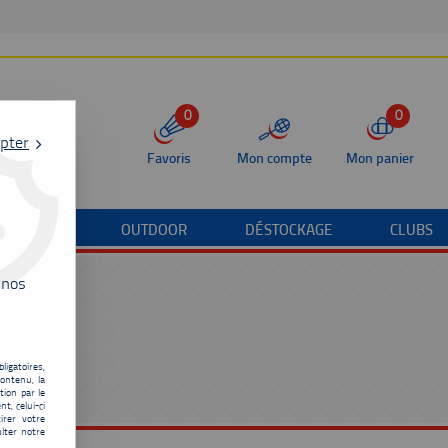
0
0
pter
Favoris
Mon compte
Mon panier
/TERRAIN
OUTDOOR
DÉSTOCKAGE
CLUBS
 nos
ligatoires,
ontenu, la
tion par le
t, celui-ci
irer votre
lter notre