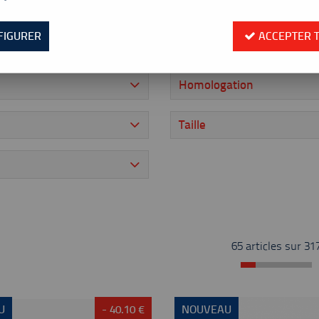
FIGURER
ACCEPTER 
Textile
Couleur
Homologation
Taille
65 articles sur
31
U
- 40.10 €
NOUVEAU