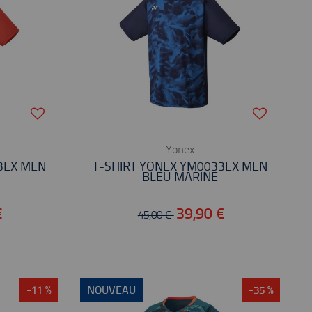
Yonex
3EX MEN
T-SHIRT YONEX YM0033EX MEN
BLEU MARINE
€
39,90 €
45,00 €
-11 %
NOUVEAU
-35 %