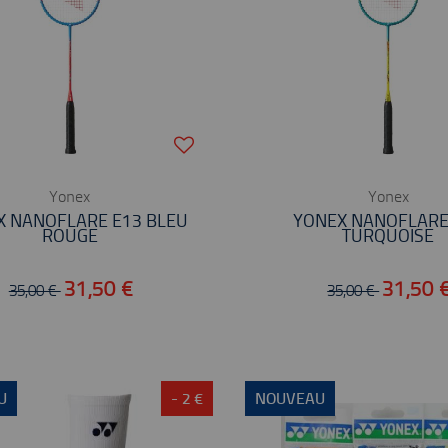
Yonex
Yonex
X NANOFLARE E13 BLEU
YONEX NANOFLARE
ROUGE
TURQUOISE
31,50 €
31,50 
35,00 €
35,00 €
U
- 2 €
NOUVEAU