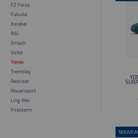
FZ Forza
Fukuda
Karakal
RSL
Smash
Victor
Yonex
Tremblay
YO
Redclear
SUBA
Nouansport
Ling-Mei
Firestorm
NOUVEA