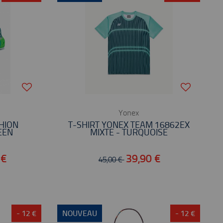
Yonex
HION
T-SHIRT YONEX TEAM 16862EX
EEN
MIXTE - TURQUOISE
 €
39,90 €
45,00 €
- 12 €
NOUVEAU
- 12 €