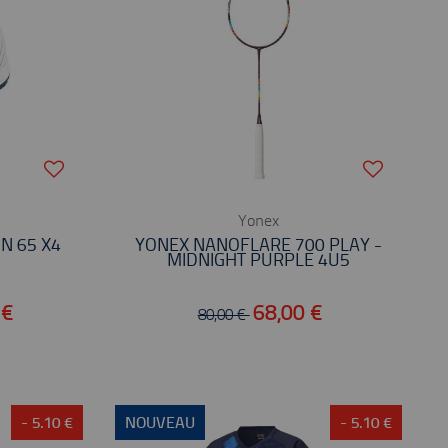
Yonex
N 65 X4
YONEX NANOFLARE 700 PLAY -
MIDNIGHT PURPLE 4U5
 €
68,00 €
80,00 €
- 5.10 €
NOUVEAU
- 5.10 €