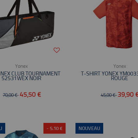
Yonex
Yonex
ONEX CLUB TOURNAMENT
T-SHIRT YONEX YM003
52531WEX NOIR
ROUGE
45,50 €
39,90 
70,00 €
45,00 €
U
- 5.10 €
NOUVEAU