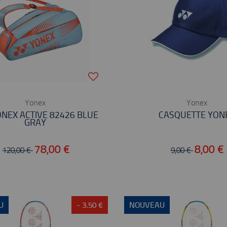
Yonex
Yonex
ONEX ACTIVE 82426 BLUE
CASQUETTE YON
GRAY
78,00 €
8,00 €
120,00 €
9,00 €
U
- 3.50 €
NOUVEAU