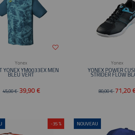
Yonex
Yonex
RT YONEX YM0033EX MEN
YONEX POWER CUS
BLEU VERT
STRIDER FLOW BL
39,90 €
71,20 
45,00 €
80,00 €
U
-35 %
NOUVEAU