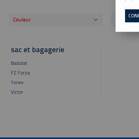
CON
Couleur
Marque
sac et bagagerie
Babolat
FZ Forza
Yonex
Victor