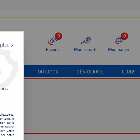
0
0
pter
Favoris
Mon compte
Mon panier
/TERRAIN
OUTDOOR
DÉSTOCKAGE
CLUBS
 nos
ligatoires,
ontenu, la
tion par le
t, celui-ci
irer votre
lter notre