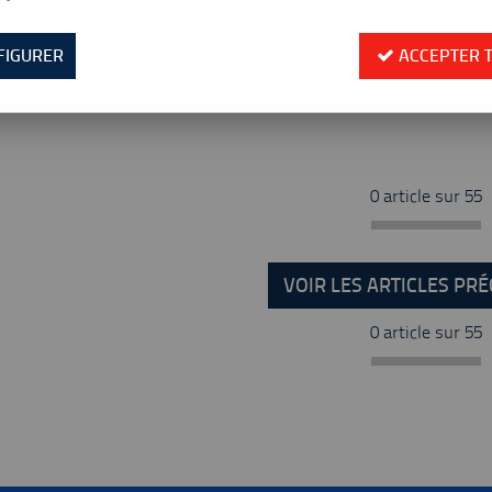
FIGURER
ACCEPTER 
Type de sacs
0 article sur
55
VOIR LES ARTICLES PR
0 article sur
55