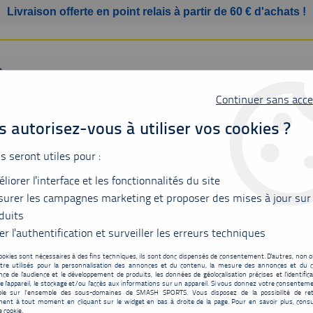
Livraison offerte en point relais à partir de 60 € d'achats !
Continuer sans acce
 autorisez-vous à utiliser vos cookies ?
us seront utiles pour :
SSURES
BAGAGERIE
ACCESSOIRES
MATÉRIEL
liorer l'interface et les fonctionnalités du site
urer les campagnes marketing et proposer des mises à jour sur
duits
er l'authentification et surveiller les erreurs techniques
SAC ET BAGAGERIE
ookies sont nécessaires à des fins techniques, ils sont donc dispensés de consentement. D'autres, non ob
tre utilisés pour la personnalisation des annonces et du contenu, la mesure des annonces et du c
ce de l'audience et le développement de produits, les données de géolocalisation précises et l'identifica
e l'appareil, le stockage et/ou l'accès aux informations sur un appareil. Si vous donnez votre consentemen
ble sur l’ensemble des sous-domaines de SMASH SPORTS. Vous disposez de la possibilité de ret
ent à tout moment en cliquant sur le widget en bas à droite de la page. Pour en savoir plus, consu
e cookie.