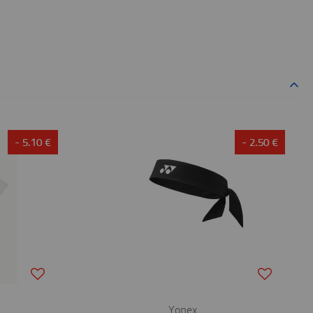
- 5.10 €
- 2.50 €
Yonex