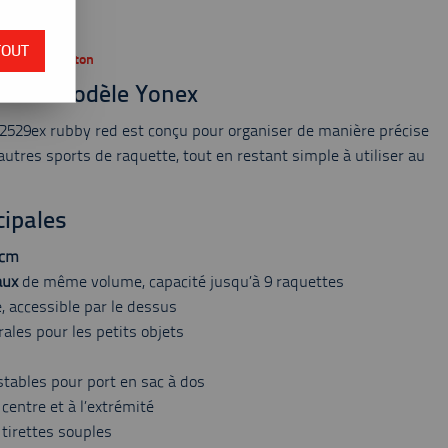
 du stock
TOUT
nt de badminton
r à ce modèle Yonex
2529ex rubby red est conçu pour organiser de manière précise
utres sports de raquette, tout en restant simple à utiliser au
cipales
 cm
aux
de même volume, capacité jusqu’à 9 raquettes
, accessible par le dessus
rales pour les petits objets
tables pour port en sac à dos
centre et à l’extrémité
tirettes souples