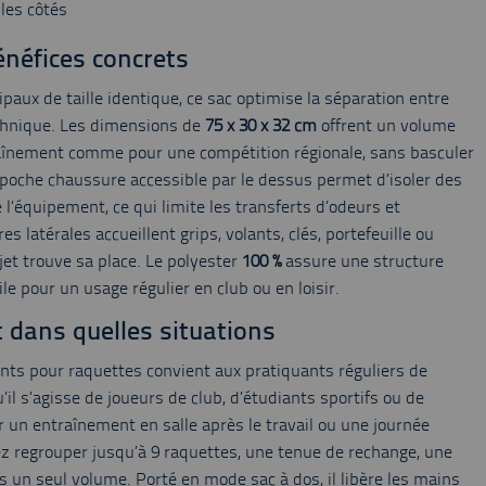
les côtés
énéfices concrets
ipaux de taille identique, ce sac optimise la séparation entre
echnique. Les dimensions de
75 x 30 x 32 cm
offrent un volume
raînement comme pour une compétition régionale, sans basculer
oche chaussure accessible par le dessus permet d’isoler des
 l’équipement, ce qui limite les transferts d’odeurs et
s latérales accueillent grips, volants, clés, portefeuille ou
et trouve sa place. Le polyester
100 %
assure une structure
tile pour un usage régulier en club ou en loisir.
t dans quelles situations
ts pour raquettes convient aux pratiquants réguliers de
il s’agisse de joueurs de club, d’étudiants sportifs ou de
ur un entraînement en salle après le travail ou une journée
z regrouper jusqu’à 9 raquettes, une tenue de rechange, une
 un seul volume. Porté en mode sac à dos, il libère les mains