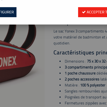
Valable jusqu'à épuisement
Réf. :
241-BA42529EX-338
FIGURER
ACCEPTER 
Sac Yonex rubby red pour équipeme
Pourquoi s’intéresse
Le sac Yonex 3 compartiments 4
votre matériel de badminton et a
quotidien.
Caractéristiques prin
Dimensions :
75 x 30 x 32
3 compartiments princip
1 poche chaussure
dédiée
2 poches accessoires
laté
Matière :
100 % polyester
Sangles rembourrées ajus
Poignées de transport au 
Fermetures zippées avec 