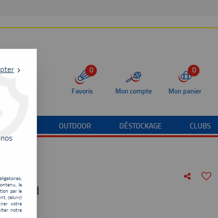
pter
0
0
Favoris
Mon compte
Mon panier
/TERRAIN
OUTDOOR
DÉSTOCKAGE
CLUBS
 nos
ligatoires,
ontenu, la
ubby red
tion par le
t, celui-ci
irer votre
de
110,00
€
lter notre