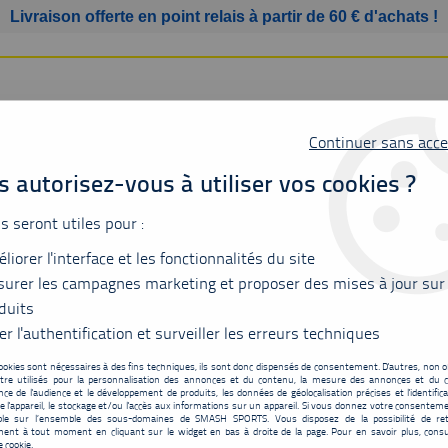
Livraison offerte en point relais à partir de 60 € d'achats !
Continuer sans acce
 autorisez-vous à utiliser vos cookies ?
us seront utiles pour :
liorer l'interface et les fonctionnalités du site
SSURES
BAGAGERIE
ACCESSOIRES
MATÉRIEL
urer les campagnes marketing et proposer des mises à jour sur
duits
er l'authentification et surveiller les erreurs techniques
ookies sont nécessaires à des fins techniques, ils sont donc dispensés de consentement. D'autres, non ob
tre utilisés pour la personnalisation des annonces et du contenu, la mesure des annonces et du c
Sac Yonex 42529ex r
ce de l'audience et le développement de produits, les données de géolocalisation précises et l'identifica
e l'appareil, le stockage et/ou l'accès aux informations sur un appareil. Si vous donnez votre consentemen
88
,
00
€
TTC
ble sur l’ensemble des sous-domaines de SMASH SPORTS. Vous disposez de la possibilité de ret
au lieu 
ent à tout moment en cliquant sur le widget en bas à droite de la page. Pour en savoir plus, consu
e cookie.