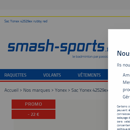
Sac Yonex 42529ex rubby red
Nous
Ils no
Amé
RAQUETTES
VOLANTS
VÊTEMENTS
CHAU
Mes
pro
Accueil
>
Nos marques
>
Yonex
>
Sac Yonex 42529ex rubby red
Gér
PROMO
Certains c
peuvent ê
-
22
€
connaissan
balayage d
sera vala
consentem
politique d