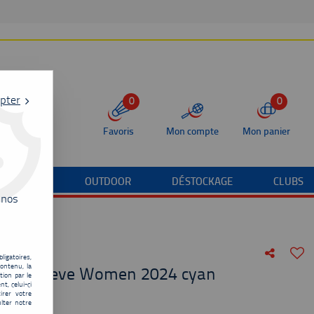
pter
0
0
Favoris
Mon compte
Mon panier
/TERRAIN
OUTDOOR
DÉSTOCKAGE
CLUBS
 nos
ligatoires,
ontenu, la
y Cap Sleeve Women 2024 cyan
tion par le
t, celui-ci
irer votre
de
30,00
€
lter notre