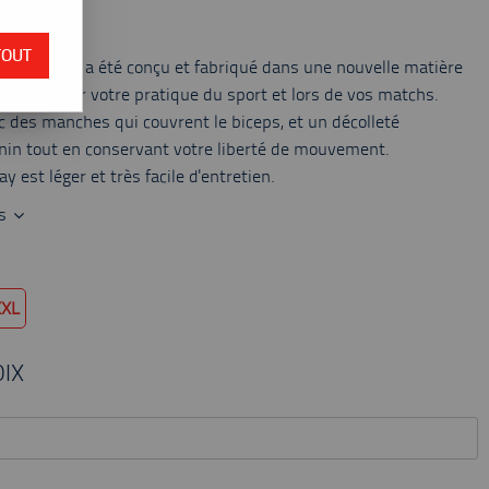
 du stock
TOUT
lay Femme a été conçu et fabriqué dans une nouvelle matière
parfaite pour votre pratique du sport et lors de vos matchs.
c des manches qui couvrent le biceps, et un décolleté
nin tout en conservant votre liberté de mouvement.
 est léger et très facile d'entretien.
es
XXL
IX