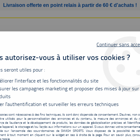
Livraison offerte en point relais à partir de 60 € d'achats !
Continuer sans acce
 autorisez-vous à utiliser vos cookies ?
us seront utiles pour :
liorer l'interface et les fonctionnalités du site
SSURES
BAGAGERIE
ACCESSOIRES
MATÉRIEL
urer les campagnes marketing et proposer des mises à jour sur
duits
ay Cap Sleeve Women 2024 cyan
er l'authentification et surveiller les erreurs techniques
ookies sont nécessaires à des fins techniques, ils sont donc dispensés de consentement. D'autres, non ob
tre utilisés pour la personnalisation des annonces et du contenu, la mesure des annonces et du c
T-shirt Babolat Pla
ce de l'audience et le développement de produits, les données de géolocalisation précises et l'identifica
e l'appareil, le stockage et/ou l'accès aux informations sur un appareil. Si vous donnez votre consentemen
27
,
00
€
TTC
ble sur l’ensemble des sous-domaines de SMASH SPORTS. Vous disposez de la possibilité de ret
au lieu 
ent à tout moment en cliquant sur le widget en bas à droite de la page. Pour en savoir plus, consu
e cookie.