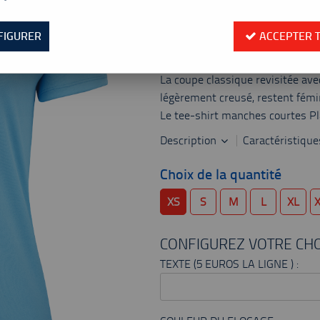
Valable jusqu'à épuisement
Réf. :
3WP2011-4124
FIGURER
ACCEPTER 
Le Tee-shirt manches courtes P
en polyester recyclé et souple, 
La coupe classique revisitée ave
légèrement creusé, restent fémi
Le tee-shirt manches courtes Play
Description
Caractéristiqu
Choix de la quantité
XS
S
M
L
XL
CONFIGUREZ VOTRE CHO
TEXTE (5 EUROS LA LIGNE ) :