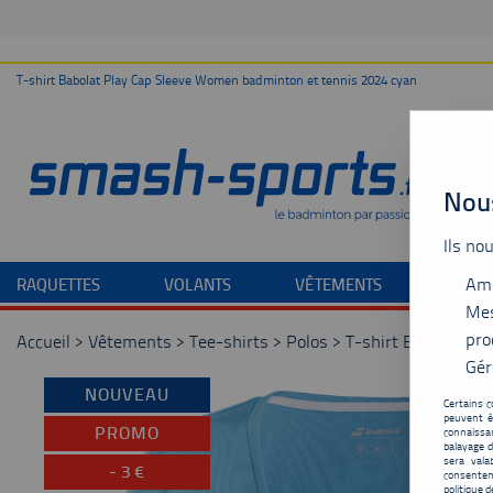
T-shirt Babolat Play Cap Sleeve Women badminton et tennis 2024 cyan
Nous
Ils no
Amé
RAQUETTES
VOLANTS
VÊTEMENTS
CHAU
Mes
pro
Accueil
>
Vêtements
>
Tee-shirts
>
Polos
>
T-shirt Babolat Pl
Gér
NOUVEAU
Certains c
peuvent ê
PROMO
connaissan
balayage d
sera vala
-
3
€
consentem
politique d