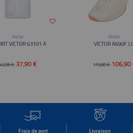
Victor
Victor
IRT VICTOR 63101 A
VICTOR A690F L
37,90 €
106,90
42,95 €
119,00 €
Frais de port
Livraison