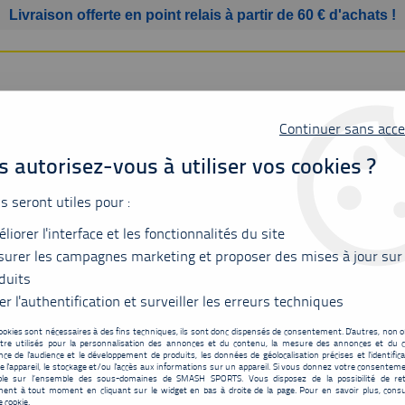
Livraison offerte en point relais à partir de 60 € d'achats !
Continuer sans acce
 autorisez-vous à utiliser vos cookies ?
us seront utiles pour :
liorer l'interface et les fonctionnalités du site
SSURES
BAGAGERIE
ACCESSOIRES
MATÉRIEL
urer les campagnes marketing et proposer des mises à jour sur
duits
isport
er l'authentification et surveiller les erreurs techniques
ookies sont nécessaires à des fins techniques, ils sont donc dispensés de consentement. D'autres, non ob
tre utilisés pour la personnalisation des annonces et du contenu, la mesure des annonces et du c
Victor BP12 Handisp
ce de l'audience et le développement de produits, les données de géolocalisation précises et l'identifica
e l'appareil, le stockage et/ou l'accès aux informations sur un appareil. Si vous donnez votre consentemen
700
,
00
€
TTC
ble sur l’ensemble des sous-domaines de SMASH SPORTS. Vous disposez de la possibilité de ret
ent à tout moment en cliquant sur le widget en bas à droite de la page. Pour en savoir plus, consu
e cookie.