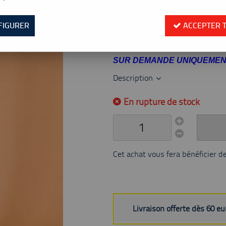
Réf. :
VBP12
Poteaux de fabrication française 
FIGURER
ACCEPTER 
N° homologation FFBad : PF2
SUR DEMANDE UNIQUEME
Description
En rupture de stock
Cet achat vous fera bénéficier d
Livraison offerte dès 60 e