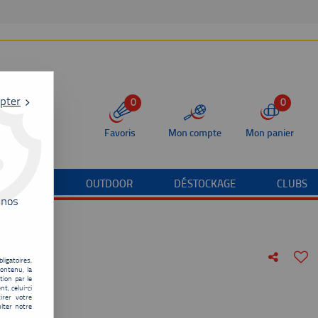
pter
0
0
Favoris
Mon compte
Mon panier
/TERRAIN
OUTDOOR
DÉSTOCKAGE
CLUBS
 nos
ligatoires,
ontenu, la
ort
tion par le
t, celui-ci
irer votre
lter notre