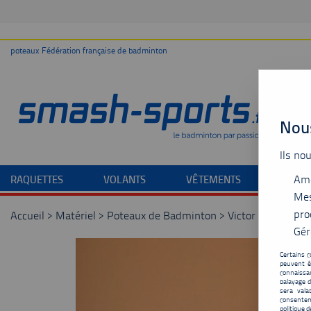
poteaux Fédération française de badminton
Nous
Ils no
Amé
RAQUETTES
VOLANTS
VÊTEMENTS
CHAU
Mes
pro
Accueil
>
Matériel
>
Poteaux de Badminton
>
Victor BP12 Hand
Gér
Certains c
peuvent ê
connaissan
balayage d
sera vala
consentem
politique d