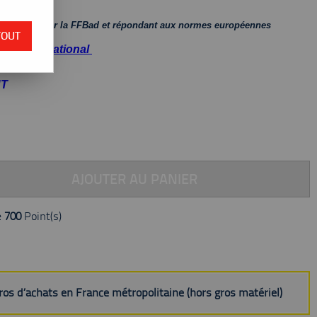
homologués par la FFBad et répondant aux normes européennes
TOUT
6-2011 / National
NT
AJOUTER AU PANIER
e
700
Point(s)
uros d’achats en France métropolitaine (hors gros matériel)