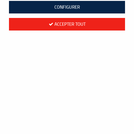
73 articles sur
73
CONFIGURER
ACCEPTER TOUT
VOIR LES ARTICLES PRÉCÉDENTS
- 7.25 €
Victor
SURGRIPS VICTOR X25