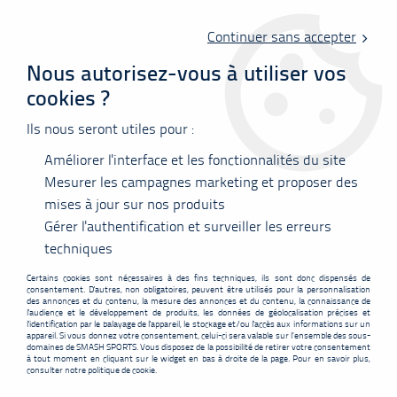
Livraison offerte en point relais à partir de 60 €
d'achats !
Continuer sans accepter
Nous autorisez-vous à utiliser vos
cookies ?
0
Ils nous seront utiles pour :
Améliorer l'interface et les fonctionnalités du site
Accueil
>
Accessoires
Mesurer les campagnes marketing et proposer des
mises à jour sur nos produits
Gérer l'authentification et surveiller les erreurs
ACCESSOIRES
techniques
Certains cookies sont nécessaires à des fins techniques, ils sont donc dispensés de
consentement. D'autres, non obligatoires, peuvent être utilisés pour la personnalisation
des annonces et du contenu, la mesure des annonces et du contenu, la connaissance de
l'audience et le développement de produits, les données de géolocalisation précises et
l'identification par le balayage de l'appareil, le stockage et/ou l'accès aux informations sur un
appareil. Si vous donnez votre consentement, celui-ci sera valable sur l’ensemble des sous-
FILTRER
domaines de SMASH SPORTS. Vous disposez de la possibilité de retirer votre consentement
à tout moment en cliquant sur le widget en bas à droite de la page. Pour en savoir plus,
consulter notre politique de cookie.