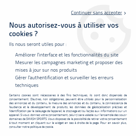
Livraison offerte en point relais à partir de 60 €
d'achats !
Continuer sans accepter
Nous autorisez-vous à utiliser vos
cookies ?
0
Ils nous seront utiles pour :
Améliorer l'interface et les fonctionnalités du site
Accueil
>
Nos marques
>
Victor
>
Chaussures Victor C60 AX
Mesurer les campagnes marketing et proposer des
mises à jour sur nos produits
PROMO
-
12,10
€
Gérer l'authentification et surveiller les erreurs
techniques
Certains cookies sont nécessaires à des fins techniques, ils sont donc dispensés de
consentement. D'autres, non obligatoires, peuvent être utilisés pour la personnalisation
des annonces et du contenu, la mesure des annonces et du contenu, la connaissance de
l'audience et le développement de produits, les données de géolocalisation précises et
l'identification par le balayage de l'appareil, le stockage et/ou l'accès aux informations sur un
appareil. Si vous donnez votre consentement, celui-ci sera valable sur l’ensemble des sous-
domaines de SMASH SPORTS. Vous disposez de la possibilité de retirer votre consentement
à tout moment en cliquant sur le widget en bas à droite de la page. Pour en savoir plus,
consulter notre politique de cookie.