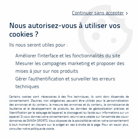
Livraison offerte en point relais à partir de 60 €
d'achats !
Continuer sans accepter
Nous autorisez-vous à utiliser vos
cookies ?
0
Ils nous seront utiles pour :
Améliorer l'interface et les fonctionnalités du site
Accueil
>
Vêtements
>
Tee-shirts
>
Polos
>
T-Shirt Victor 53100 B
Mesurer les campagnes marketing et proposer des
mises à jour sur nos produits
PROMO
-
5
€
Gérer l'authentification et surveiller les erreurs
techniques
Certains cookies sont nécessaires à des fins techniques, ils sont donc dispensés de
consentement. D'autres, non obligatoires, peuvent être utilisés pour la personnalisation
des annonces et du contenu, la mesure des annonces et du contenu, la connaissance de
l'audience et le développement de produits, les données de géolocalisation précises et
l'identification par le balayage de l'appareil, le stockage et/ou l'accès aux informations sur un
appareil. Si vous donnez votre consentement, celui-ci sera valable sur l’ensemble des sous-
domaines de SMASH SPORTS. Vous disposez de la possibilité de retirer votre consentement
à tout moment en cliquant sur le widget en bas à droite de la page. Pour en savoir plus,
consulter notre politique de cookie.