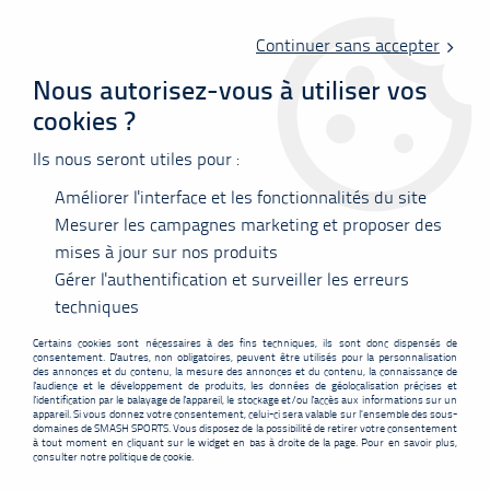
Livraison offerte en point relais à partir de 60 €
d'achats !
Continuer sans accepter
Nous autorisez-vous à utiliser vos
cookies ?
0
Ils nous seront utiles pour :
Améliorer l'interface et les fonctionnalités du site
Accueil
>
Vêtements
>
Tee-shirts
>
Polos
>
T-Shirt Victor 53102 C
Mesurer les campagnes marketing et proposer des
mises à jour sur nos produits
PROMO
-
5
€
Gérer l'authentification et surveiller les erreurs
techniques
Certains cookies sont nécessaires à des fins techniques, ils sont donc dispensés de
consentement. D'autres, non obligatoires, peuvent être utilisés pour la personnalisation
des annonces et du contenu, la mesure des annonces et du contenu, la connaissance de
l'audience et le développement de produits, les données de géolocalisation précises et
l'identification par le balayage de l'appareil, le stockage et/ou l'accès aux informations sur un
appareil. Si vous donnez votre consentement, celui-ci sera valable sur l’ensemble des sous-
domaines de SMASH SPORTS. Vous disposez de la possibilité de retirer votre consentement
à tout moment en cliquant sur le widget en bas à droite de la page. Pour en savoir plus,
consulter notre politique de cookie.