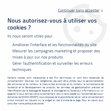
Livraison offerte en point relais à partir de 60 €
d'achats !
Continuer sans accepter
Nous autorisez-vous à utiliser vos
cookies ?
0
Ils nous seront utiles pour :
Améliorer l'interface et les fonctionnalités du site
Accueil
>
Raquettes
>
Firestorm
>
Coffret Cadeau - Firestorm Ultra
Power Attack
Mesurer les campagnes marketing et proposer des
mises à jour sur nos produits
PROMO
-
20
€
Gérer l'authentification et surveiller les erreurs
techniques
Certains cookies sont nécessaires à des fins techniques, ils sont donc dispensés de
consentement. D'autres, non obligatoires, peuvent être utilisés pour la personnalisation
des annonces et du contenu, la mesure des annonces et du contenu, la connaissance de
l'audience et le développement de produits, les données de géolocalisation précises et
l'identification par le balayage de l'appareil, le stockage et/ou l'accès aux informations sur un
appareil. Si vous donnez votre consentement, celui-ci sera valable sur l’ensemble des sous-
domaines de SMASH SPORTS. Vous disposez de la possibilité de retirer votre consentement
à tout moment en cliquant sur le widget en bas à droite de la page. Pour en savoir plus,
consulter notre politique de cookie.