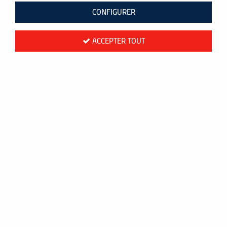
5 articles sur
5
CONFIGURER
ACCEPTER TOUT
- 20 €
Firestorm
COFFRET CADEAU - FIRESTORM ULTRA
POWER ATTACK
149,95 €
169,95 €