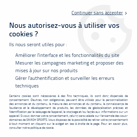
Livraison offerte en point relais à partir de 60 €
d'achats !
Continuer sans accepter
Nous autorisez-vous à utiliser vos
cookies ?
0
Ils nous seront utiles pour :
Améliorer l'interface et les fonctionnalités du site
Accueil
>
Raquettes
>
Firestorm
Mesurer les campagnes marketing et proposer des
mises à jour sur nos produits
Gérer l'authentification et surveiller les erreurs
FIRESTORM
techniques
Certains cookies sont nécessaires à des fins techniques, ils sont donc dispensés de
consentement. D'autres, non obligatoires, peuvent être utilisés pour la personnalisation
des annonces et du contenu, la mesure des annonces et du contenu, la connaissance de
l'audience et le développement de produits, les données de géolocalisation précises et
l'identification par le balayage de l'appareil, le stockage et/ou l'accès aux informations sur un
appareil. Si vous donnez votre consentement, celui-ci sera valable sur l’ensemble des sous-
FILTRER
domaines de SMASH SPORTS. Vous disposez de la possibilité de retirer votre consentement
à tout moment en cliquant sur le widget en bas à droite de la page. Pour en savoir plus,
consulter notre politique de cookie.