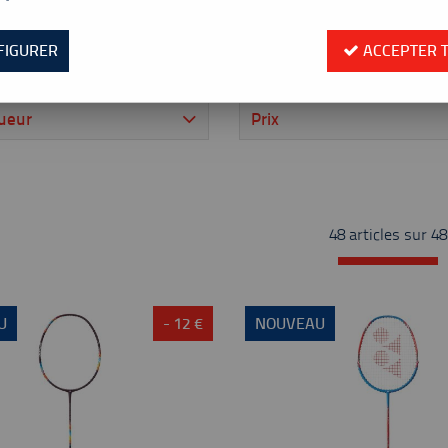
FIGURER
ACCEPTER 
Équilibre
oueur
Prix
48 articles sur
48
U
- 12 €
NOUVEAU