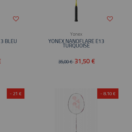
Yonex
3 BLEU
YONEX NANOFLARE E13
TURQUOISE
€
31,50 €
35,00 €
- 21 €
- 8.10 €