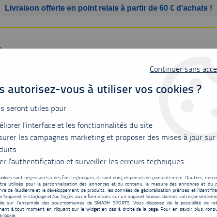
Livraison offerte en point relais à partir de 60 € d'achats !
Continuer sans acce
 autorisez-vous à utiliser vos cookies ?
us seront utiles pour :
SSURES
BAGAGERIE
ACCESSOIRES
MATÉRIEL
liorer l'interface et les fonctionnalités du site
urer les campagnes marketing et proposer des mises à jour sur
duits
er l'authentification et surveiller les erreurs techniques
YONEX
ookies sont nécessaires à des fins techniques, ils sont donc dispensés de consentement. D'autres, non ob
tre utilisés pour la personnalisation des annonces et du contenu, la mesure des annonces et du c
ce de l'audience et le développement de produits, les données de géolocalisation précises et l'identifica
e l'appareil, le stockage et/ou l'accès aux informations sur un appareil. Si vous donnez votre consentemen
ble sur l’ensemble des sous-domaines de SMASH SPORTS. Vous disposez de la possibilité de ret
ent à tout moment en cliquant sur le widget en bas à droite de la page. Pour en savoir plus, consu
e cookie.