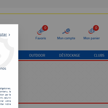
0
0
pter
Favoris
Mon compte
Mon panier
/TERRAIN
OUTDOOR
DÉSTOCKAGE
CLUBS
 nos
ligatoires,
ontenu, la
tion par le
t, celui-ci
irer votre
lter notre