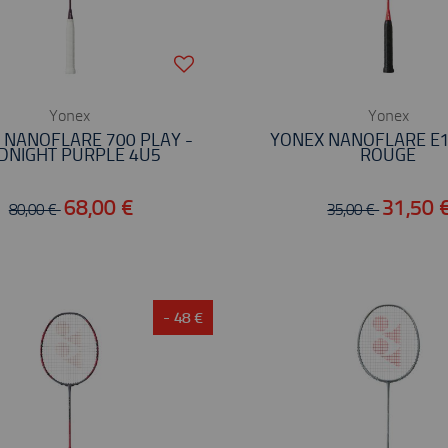
Yonex
Yonex
 NANOFLARE 700 PLAY -
YONEX NANOFLARE E1
DNIGHT PURPLE 4U5
ROUGE
68,00 €
31,50 
80,00 €
35,00 €
- 48 €