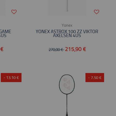
Yonex
 GAME
YONEX ASTROX 100 ZZ VIKTOR
4U5
AXELSEN 4U5
 €
215,90 €
270,00 €
- 13.10 €
- 7.50 €