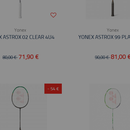
Yonex
Yonex
 ASTROX 02 CLEAR 4U4
YONEX ASTROX 99 PL
71,90 €
81,00 
80,00 €
90,00 €
- 54 €