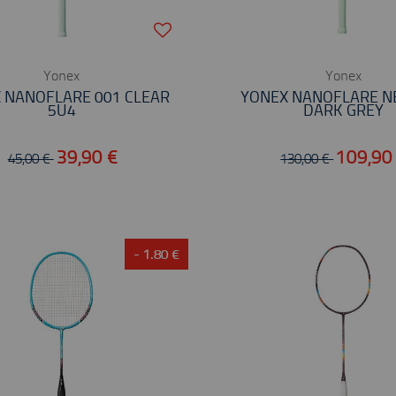
Yonex
Yonex
 NANOFLARE 001 CLEAR
YONEX NANOFLARE N
5U4
DARK GREY
39,90 €
109,90
45,00 €
130,00 €
- 1.80 €