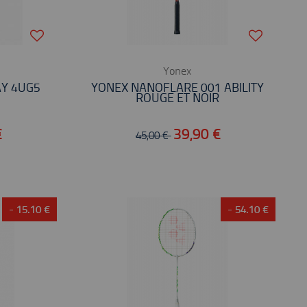
Yonex
AY 4UG5
YONEX NANOFLARE 001 ABILITY
ROUGE ET NOIR
€
39,90 €
45,00 €
- 15.10 €
- 54.10 €