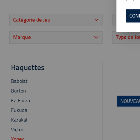
CON
Catégorie de Jeu
Couleur
Marque
Type de J
Raquettes
Babolat
Burton
FZ Forza
NOUVEA
Fukuda
Karakal
Victor
Yonex