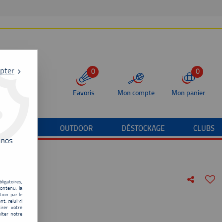
pter
0
0
Favoris
Mon compte
Mon panier
/TERRAIN
OUTDOOR
DÉSTOCKAGE
CLUBS
 nos
ligatoires,
ontenu, la
ning 1
tion par le
t, celui-ci
irer votre
de
80,00
€
lter notre