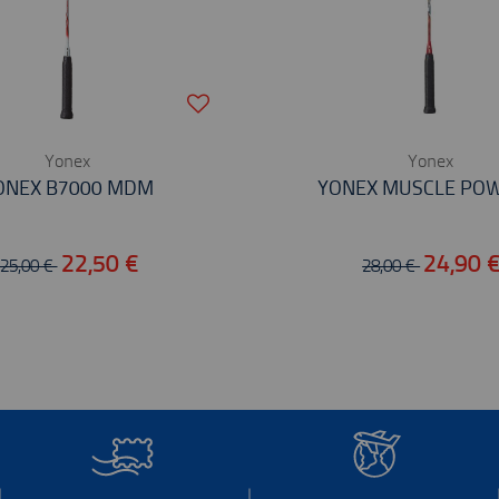
Yonex
Yonex
ONEX B7000 MDM
YONEX MUSCLE POW
22,50 €
24,90 
25,00 €
28,00 €