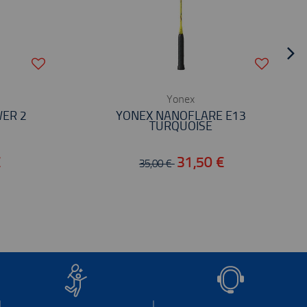
Yonex
ER 2
YONEX NANOFLARE E13
TURQUOISE
€
31,50 €
35,00 €