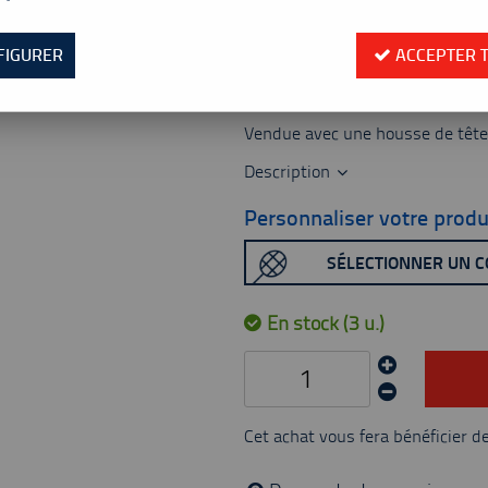
Valable jusqu'à épuisement
Réf. :
ISO-TR1
FIGURER
ACCEPTER 
La raquette de badminton Yonex 
grs). Elle est idéale pour l'entr
Vendue avec une housse de tête 
Description
Personnaliser votre produ
SÉLECTIONNER UN 
En stock (3 u.)
Cet achat vous fera bénéficier d