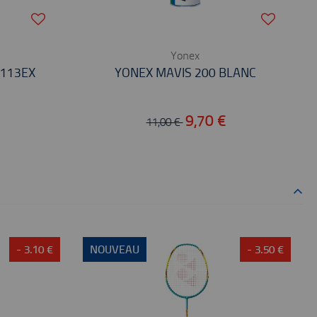
Yonex
1113EX
YONEX MAVIS 200 BLANC
€
9,70 €
11,00 €
- 3.10 €
NOUVEAU
- 3.50 €