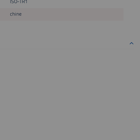
ISO-TR1
chine