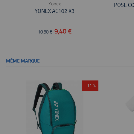
Yonex
POSE CO
YONEX AC102 X3
9,40 €
10,50 €
MÊME MARQUE
-11 %