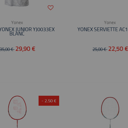
Yonex
Yonex
 YONEX JUNIOR YJ0033EX
YONEX SERVIETTE AC
BLANC
29,90 €
22,50 
35,00 €
25,00 €
- 2.50 €