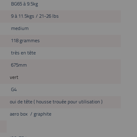
BG65 à 9.5kg
9 à 11.5kgs / 21-26 lbs
medium
118 grammes
très en tête
675mm
vert
G4
oui de tête ( housse trouée pour utilisation )
aero box / graphite