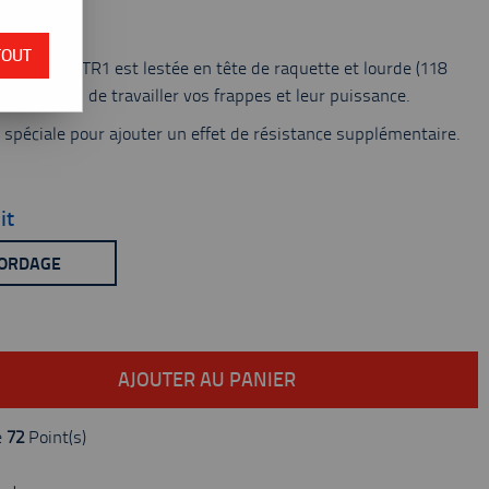
 du stock
TOUT
Isometric TR1 est lestée en tête de raquette et lourde (118
aînement afin de travailler vos frappes et leur puissance.
spéciale pour ajouter un effet de résistance supplémentaire.
it
CORDAGE
AJOUTER AU PANIER
e
72
Point(s)