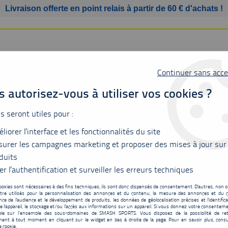
Livraison offerte en point relais à partir de 60 € d'achats !
Continuer sans acce
 autorisez-vous à utiliser vos cookies ?
us seront utiles pour :
liorer l'interface et les fonctionnalités du site
SSURES
BAGAGERIE
ACCESSOIRES
MATÉRIEL
urer les campagnes marketing et proposer des mises à jour sur
duits
er l'authentification et surveiller les erreurs techniques
ookies sont nécessaires à des fins techniques, ils sont donc dispensés de consentement. D'autres, non ob
tre utilisés pour la personnalisation des annonces et du contenu, la mesure des annonces et du c
Yonex Isometric Trai
ce de l'audience et le développement de produits, les données de géolocalisation précises et l'identifica
e l'appareil, le stockage et/ou l'accès aux informations sur un appareil. Si vous donnez votre consentemen
72
,
00
€
TTC
ble sur l’ensemble des sous-domaines de SMASH SPORTS. Vous disposez de la possibilité de ret
au lieu 
ent à tout moment en cliquant sur le widget en bas à droite de la page. Pour en savoir plus, consu
e cookie.