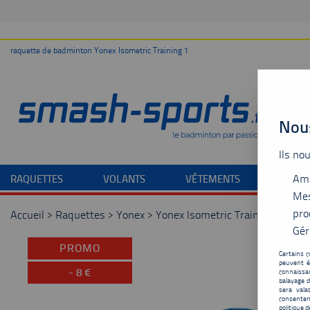
raquette de badminton Yonex Isometric Training 1
Nous
Ils no
Amé
RAQUETTES
VOLANTS
VÊTEMENTS
CHAU
Mes
pro
Accueil
>
Raquettes
>
Yonex
>
Yonex Isometric Training 1
Gér
PROMO
Certains c
peuvent ê
-
8
€
connaissan
balayage d
sera vala
consentem
politique d