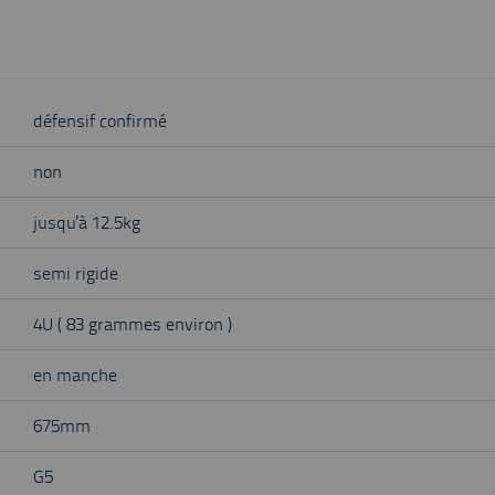
défensif confirmé
non
jusqu'à 12.5kg
semi rigide
4U ( 83 grammes environ )
en manche
675mm
G5