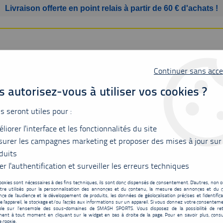
Livraison offerte en point relais à partir de 60 € d'achats !
Continuer sans acce
 autorisez-vous à utiliser vos cookies ?
us seront utiles pour :
liorer l'interface et les fonctionnalités du site
SSURES
BAGAGERIE
ACCESSOIRES
MATÉRIEL
urer les campagnes marketing et proposer des mises à jour sur
duits
dnight purple
er l'authentification et surveiller les erreurs techniques
ookies sont nécessaires à des fins techniques, ils sont donc dispensés de consentement. D'autres, non ob
tre utilisés pour la personnalisation des annonces et du contenu, la mesure des annonces et du c
Yonex NANOFLARE 700
ce de l'audience et le développement de produits, les données de géolocalisation précises et l'identifica
e l'appareil, le stockage et/ou l'accès aux informations sur un appareil. Si vous donnez votre consentemen
174
,
90
€
TTC
ble sur l’ensemble des sous-domaines de SMASH SPORTS. Vous disposez de la possibilité de ret
au lie
ent à tout moment en cliquant sur le widget en bas à droite de la page. Pour en savoir plus, consu
e cookie.