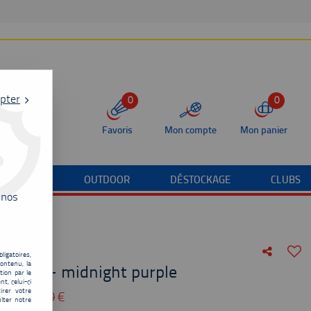
pter
0
0
Favoris
Mon compte
Mon panier
/TERRAIN
OUTDOOR
DÉSTOCKAGE
CLUBS
 nos
ligatoires,
ontenu, la
 Pro - midnight purple
tion par le
t, celui-ci
irer votre
u de
220,00
€
lter notre