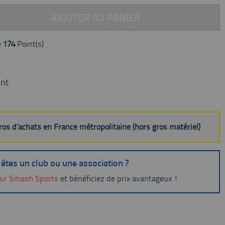
AJOUTER AU PANIER
e
174
Point(s)
nt
uros d’achats en France métropolitaine (hors gros matériel)
êtes un club ou une association ?
ur Smash Sports
et bénéficiez de prix avantageux !