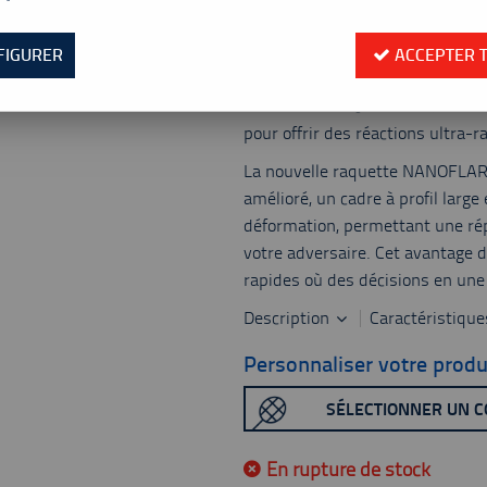
Valable jusqu'à épuisement
Réf. :
232-2NF-700P-339
FIGURER
ACCEPTER 
La vitesse est au cœur de la c
Construite avec des matériaux a
pour offrir des réactions ultra-r
La nouvelle raquette NANOFLARE
amélioré, un cadre à profil large 
déformation, permettant une rép
votre adversaire. Cet avantage 
rapides où des décisions en une 
Description
Caractéristiqu
Personnaliser votre produ
SÉLECTIONNER UN 
En rupture de stock