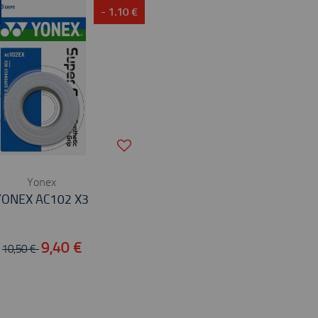
- 1.10 €
Yonex
YONEX AC102 X3
9,40 €
10,50 €