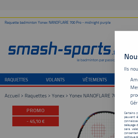
Raquette badminton Yonex NANOFLARE 700 Pro - midnight purple
Nous
Ils no
Amé
RAQUETTES
VOLANTS
VÊTEMENTS
CHAU
Mes
pro
Accueil
>
Raquettes
>
Yonex
>
Yonex NANOFLARE 700 Pro - mi
Gér
PROMO
Certains c
peuvent ê
-
45,10
€
connaissan
balayage d
sera vala
consentem
politique d