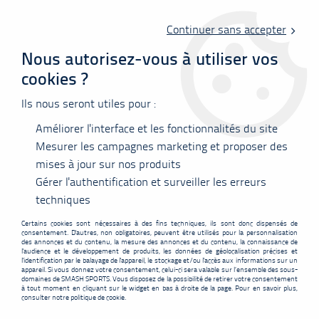
Livraison offerte en point relais à partir de 60 €
d'achats !
Continuer sans accepter
Nous autorisez-vous à utiliser vos
cookies ?
0
Ils nous seront utiles pour :
Améliorer l'interface et les fonctionnalités du site
Accueil
>
Raquettes
>
Yonex
>
Yonex Isometric Training 0
Mesurer les campagnes marketing et proposer des
mises à jour sur nos produits
PROMO
-
8
€
Gérer l'authentification et surveiller les erreurs
techniques
Certains cookies sont nécessaires à des fins techniques, ils sont donc dispensés de
consentement. D'autres, non obligatoires, peuvent être utilisés pour la personnalisation
des annonces et du contenu, la mesure des annonces et du contenu, la connaissance de
l'audience et le développement de produits, les données de géolocalisation précises et
l'identification par le balayage de l'appareil, le stockage et/ou l'accès aux informations sur un
appareil. Si vous donnez votre consentement, celui-ci sera valable sur l’ensemble des sous-
domaines de SMASH SPORTS. Vous disposez de la possibilité de retirer votre consentement
à tout moment en cliquant sur le widget en bas à droite de la page. Pour en savoir plus,
consulter notre politique de cookie.