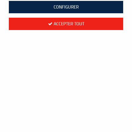
CONFIGURER
ACCEPTER TOUT
Yonex Isometric Training 0
72
,
00
€
TTC
au lieu de
80,00
€
Valable jusqu'à épuisement du stock
Réf. :
ISO-TROGE