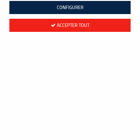
CONFIGURER
ACCEPTER TOUT
Yonex NANOFLARE 1000 Tour
159
,
90
€
TTC
au lieu de
200,00
€
Valable jusqu'à épuisement du stock
Réf. :
NF-1000TGE-LNY