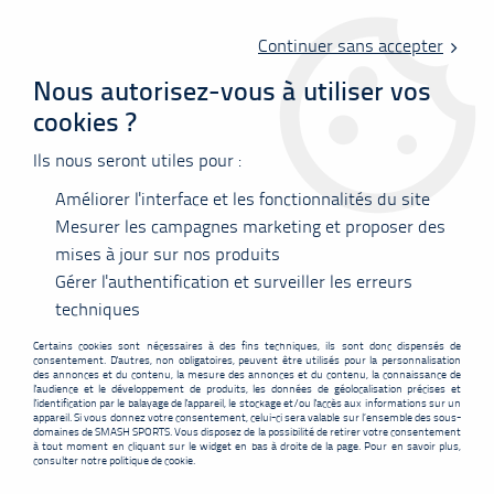
Livraison offerte en point relais à partir de 60 €
d'achats !
Continuer sans accepter
Nous autorisez-vous à utiliser vos
cookies ?
0
Ils nous seront utiles pour :
Améliorer l'interface et les fonctionnalités du site
Accueil
>
Vêtements
>
Tee-shirts
>
Polos
>
T-shirt Junior Yonex Team
16862ex mixte - turquoise
Mesurer les campagnes marketing et proposer des
mises à jour sur nos produits
PROMO
-
5,10
€
Gérer l'authentification et surveiller les erreurs
techniques
Certains cookies sont nécessaires à des fins techniques, ils sont donc dispensés de
consentement. D'autres, non obligatoires, peuvent être utilisés pour la personnalisation
des annonces et du contenu, la mesure des annonces et du contenu, la connaissance de
l'audience et le développement de produits, les données de géolocalisation précises et
l'identification par le balayage de l'appareil, le stockage et/ou l'accès aux informations sur un
appareil. Si vous donnez votre consentement, celui-ci sera valable sur l’ensemble des sous-
domaines de SMASH SPORTS. Vous disposez de la possibilité de retirer votre consentement
à tout moment en cliquant sur le widget en bas à droite de la page. Pour en savoir plus,
consulter notre politique de cookie.