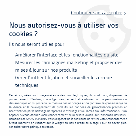
Livraison offerte en point relais à partir de 60 €
d'achats !
Continuer sans accepter
Nous autorisez-vous à utiliser vos
cookies ?
0
Ils nous seront utiles pour :
Améliorer l'interface et les fonctionnalités du site
Accueil
>
Raquettes
>
Yonex
>
Yonex ASTROX 99 PLAY 4UG5
Mesurer les campagnes marketing et proposer des
mises à jour sur nos produits
PROMO
-
9
€
Gérer l'authentification et surveiller les erreurs
techniques
Certains cookies sont nécessaires à des fins techniques, ils sont donc dispensés de
consentement. D'autres, non obligatoires, peuvent être utilisés pour la personnalisation
des annonces et du contenu, la mesure des annonces et du contenu, la connaissance de
l'audience et le développement de produits, les données de géolocalisation précises et
l'identification par le balayage de l'appareil, le stockage et/ou l'accès aux informations sur un
appareil. Si vous donnez votre consentement, celui-ci sera valable sur l’ensemble des sous-
domaines de SMASH SPORTS. Vous disposez de la possibilité de retirer votre consentement
à tout moment en cliquant sur le widget en bas à droite de la page. Pour en savoir plus,
consulter notre politique de cookie.