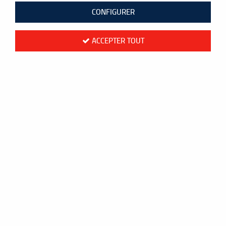
CONFIGURER
ACCEPTER TOUT
Yonex ASTROX 99 PLAY 4UG5
81
,
00
€
TTC
au lieu de
90,00
€
Valable jusqu'à épuisement du stock
Réf. :
231-3AX99-PL-530