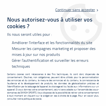
Livraison offerte en point relais à partir de 60 €
d'achats !
Continuer sans accepter
Nous autorisez-vous à utiliser vos
cookies ?
0
Ils nous seront utiles pour :
Améliorer l'interface et les fonctionnalités du site
Accueil
>
Raquettes
>
Yonex
>
Yonex ASTROX 02 Clear 4U4
Mesurer les campagnes marketing et proposer des
mises à jour sur nos produits
PROMO
-
8,10
€
Gérer l'authentification et surveiller les erreurs
techniques
Certains cookies sont nécessaires à des fins techniques, ils sont donc dispensés de
consentement. D'autres, non obligatoires, peuvent être utilisés pour la personnalisation
des annonces et du contenu, la mesure des annonces et du contenu, la connaissance de
l'audience et le développement de produits, les données de géolocalisation précises et
l'identification par le balayage de l'appareil, le stockage et/ou l'accès aux informations sur un
appareil. Si vous donnez votre consentement, celui-ci sera valable sur l’ensemble des sous-
domaines de SMASH SPORTS. Vous disposez de la possibilité de retirer votre consentement
à tout moment en cliquant sur le widget en bas à droite de la page. Pour en savoir plus,
consulter notre politique de cookie.