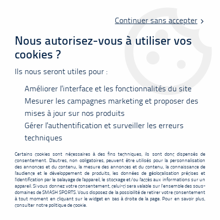
Livraison offerte en point relais à partir de 60 €
d'achats !
Continuer sans accepter
Nous autorisez-vous à utiliser vos
cookies ?
0
Ils nous seront utiles pour :
Améliorer l'interface et les fonctionnalités du site
Accueil
>
Cordages
>
Bobines 200ml
Mesurer les campagnes marketing et proposer des
mises à jour sur nos produits
Gérer l'authentification et surveiller les erreurs
BOBINES 200ML
techniques
Certains cookies sont nécessaires à des fins techniques, ils sont donc dispensés de
consentement. D'autres, non obligatoires, peuvent être utilisés pour la personnalisation
des annonces et du contenu, la mesure des annonces et du contenu, la connaissance de
l'audience et le développement de produits, les données de géolocalisation précises et
l'identification par le balayage de l'appareil, le stockage et/ou l'accès aux informations sur un
appareil. Si vous donnez votre consentement, celui-ci sera valable sur l’ensemble des sous-
FILTRER
domaines de SMASH SPORTS. Vous disposez de la possibilité de retirer votre consentement
à tout moment en cliquant sur le widget en bas à droite de la page. Pour en savoir plus,
consulter notre politique de cookie.