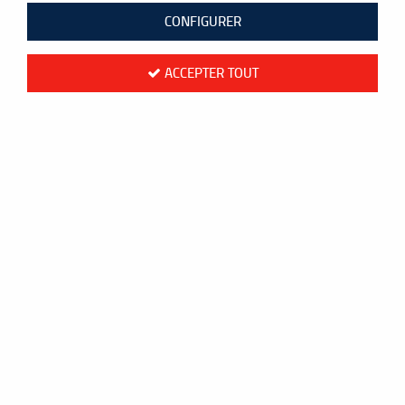
46 articles sur
46
CONFIGURER
ACCEPTER TOUT
- 36 €
Yonex
BOBINE YONEX EXBOLT 65 - 200M - VERT
149,00 €
185,00 €