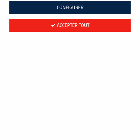
CONFIGURER
ACCEPTER TOUT
Poteaux de badminton sur embase –
compétition nationale
780
,
00
€
TTC
Réf. :
BA-1000