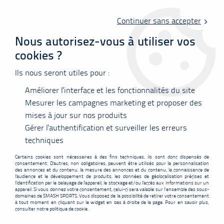
Livraison offerte en point relais à partir de 60 €
d'achats !
Continuer sans accepter
Nous autorisez-vous à utiliser vos
cookies ?
0
Ils nous seront utiles pour :
Améliorer l'interface et les fonctionnalités du site
Accueil
>
Matériel
>
Poteaux de Badminton
>
Poteaux de badminton
sur embase – compétition nationale
Mesurer les campagnes marketing et proposer des
mises à jour sur nos produits
Gérer l'authentification et surveiller les erreurs
techniques
Certains cookies sont nécessaires à des fins techniques, ils sont donc dispensés de
consentement. D'autres, non obligatoires, peuvent être utilisés pour la personnalisation
des annonces et du contenu, la mesure des annonces et du contenu, la connaissance de
l'audience et le développement de produits, les données de géolocalisation précises et
l'identification par le balayage de l'appareil, le stockage et/ou l'accès aux informations sur un
appareil. Si vous donnez votre consentement, celui-ci sera valable sur l’ensemble des sous-
domaines de SMASH SPORTS. Vous disposez de la possibilité de retirer votre consentement
à tout moment en cliquant sur le widget en bas à droite de la page. Pour en savoir plus,
consulter notre politique de cookie.