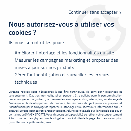
Livraison offerte en point relais à partir de 60 €
d'achats !
Continuer sans accepter
Nous autorisez-vous à utiliser vos
cookies ?
0
Ils nous seront utiles pour :
Améliorer l'interface et les fonctionnalités du site
Accueil
>
Raquettes
>
Karakal
>
Karakal BZ-Lite
Mesurer les campagnes marketing et proposer des
mises à jour sur nos produits
PROMO
-
32,10
€
Gérer l'authentification et surveiller les erreurs
techniques
Certains cookies sont nécessaires à des fins techniques, ils sont donc dispensés de
consentement. D'autres, non obligatoires, peuvent être utilisés pour la personnalisation
des annonces et du contenu, la mesure des annonces et du contenu, la connaissance de
l'audience et le développement de produits, les données de géolocalisation précises et
l'identification par le balayage de l'appareil, le stockage et/ou l'accès aux informations sur un
appareil. Si vous donnez votre consentement, celui-ci sera valable sur l’ensemble des sous-
domaines de SMASH SPORTS. Vous disposez de la possibilité de retirer votre consentement
à tout moment en cliquant sur le widget en bas à droite de la page. Pour en savoir plus,
consulter notre politique de cookie.