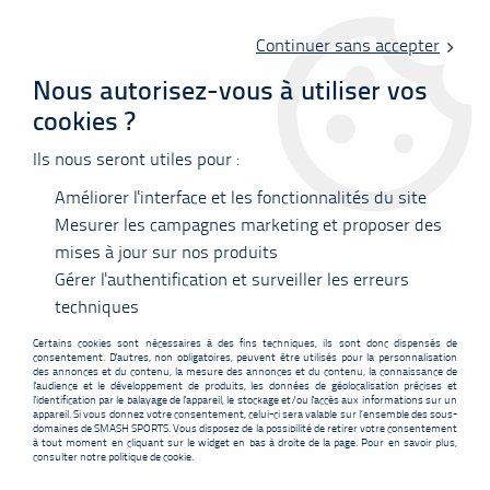
Livraison offerte en point relais à partir de 60 €
d'achats !
Continuer sans accepter
Nous autorisez-vous à utiliser vos
cookies ?
0
Ils nous seront utiles pour :
Améliorer l'interface et les fonctionnalités du site
Accueil
>
Raquettes
>
Karakal
>
Karakal BN 60 FF
Mesurer les campagnes marketing et proposer des
mises à jour sur nos produits
PROMO
-
35,05
€
Gérer l'authentification et surveiller les erreurs
techniques
Certains cookies sont nécessaires à des fins techniques, ils sont donc dispensés de
consentement. D'autres, non obligatoires, peuvent être utilisés pour la personnalisation
des annonces et du contenu, la mesure des annonces et du contenu, la connaissance de
l'audience et le développement de produits, les données de géolocalisation précises et
l'identification par le balayage de l'appareil, le stockage et/ou l'accès aux informations sur un
appareil. Si vous donnez votre consentement, celui-ci sera valable sur l’ensemble des sous-
domaines de SMASH SPORTS. Vous disposez de la possibilité de retirer votre consentement
à tout moment en cliquant sur le widget en bas à droite de la page. Pour en savoir plus,
consulter notre politique de cookie.