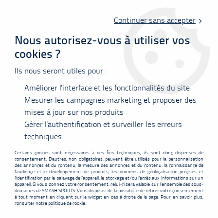
Livraison offerte en point relais à partir de 60 €
d'achats !
Continuer sans accepter
Nous autorisez-vous à utiliser vos
cookies ?
0
Ils nous seront utiles pour :
Améliorer l'interface et les fonctionnalités du site
Accueil
>
Raquettes
>
Babolat
>
Raquette de Test Babolat X-Feel
Origin 2024
Mesurer les campagnes marketing et proposer des
mises à jour sur nos produits
PROMO
-
8,99
€
Gérer l'authentification et surveiller les erreurs
techniques
Certains cookies sont nécessaires à des fins techniques, ils sont donc dispensés de
consentement. D'autres, non obligatoires, peuvent être utilisés pour la personnalisation
des annonces et du contenu, la mesure des annonces et du contenu, la connaissance de
l'audience et le développement de produits, les données de géolocalisation précises et
l'identification par le balayage de l'appareil, le stockage et/ou l'accès aux informations sur un
appareil. Si vous donnez votre consentement, celui-ci sera valable sur l’ensemble des sous-
domaines de SMASH SPORTS. Vous disposez de la possibilité de retirer votre consentement
à tout moment en cliquant sur le widget en bas à droite de la page. Pour en savoir plus,
consulter notre politique de cookie.