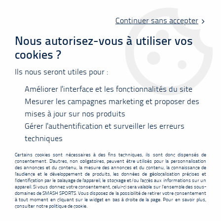
Livraison offerte en point relais à partir de 60 €
d'achats !
Continuer sans accepter
Nous autorisez-vous à utiliser vos
cookies ?
0
Ils nous seront utiles pour :
Améliorer l'interface et les fonctionnalités du site
Accueil
>
Vêtements
>
Tee-shirts
>
Polos
>
T-Shirt FZ Forza PR2507
women
Mesurer les campagnes marketing et proposer des
mises à jour sur nos produits
PROMO
-
5,10
€
Gérer l'authentification et surveiller les erreurs
techniques
Certains cookies sont nécessaires à des fins techniques, ils sont donc dispensés de
consentement. D'autres, non obligatoires, peuvent être utilisés pour la personnalisation
des annonces et du contenu, la mesure des annonces et du contenu, la connaissance de
l'audience et le développement de produits, les données de géolocalisation précises et
l'identification par le balayage de l'appareil, le stockage et/ou l'accès aux informations sur un
appareil. Si vous donnez votre consentement, celui-ci sera valable sur l’ensemble des sous-
domaines de SMASH SPORTS. Vous disposez de la possibilité de retirer votre consentement
à tout moment en cliquant sur le widget en bas à droite de la page. Pour en savoir plus,
consulter notre politique de cookie.