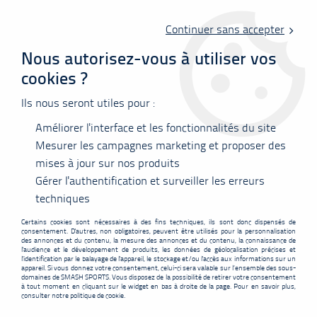
Livraison offerte en point relais à partir de 60 €
d'achats !
Continuer sans accepter
Nous autorisez-vous à utiliser vos
cookies ?
0
Ils nous seront utiles pour :
Améliorer l'interface et les fonctionnalités du site
Accueil
>
Vêtements
>
Tee-shirts
>
Polos
>
T-Shirt FZ Forza femme
Agoa
Mesurer les campagnes marketing et proposer des
mises à jour sur nos produits
PROMO
-
4,40
€
Gérer l'authentification et surveiller les erreurs
techniques
Certains cookies sont nécessaires à des fins techniques, ils sont donc dispensés de
consentement. D'autres, non obligatoires, peuvent être utilisés pour la personnalisation
des annonces et du contenu, la mesure des annonces et du contenu, la connaissance de
l'audience et le développement de produits, les données de géolocalisation précises et
l'identification par le balayage de l'appareil, le stockage et/ou l'accès aux informations sur un
appareil. Si vous donnez votre consentement, celui-ci sera valable sur l’ensemble des sous-
domaines de SMASH SPORTS. Vous disposez de la possibilité de retirer votre consentement
à tout moment en cliquant sur le widget en bas à droite de la page. Pour en savoir plus,
consulter notre politique de cookie.