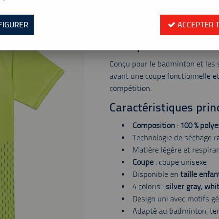
Valable jusqu'à épuisement
Réf. :
260-16863JEX-680
FIGURER
ACCEPTER 
T-shirt Yonex junior Team 16863ex m
Pourquoi choisir ce t
Conçu pour le badminton et les 
avant une coupe fonctionnelle e
compétition.
Caractéristiques prin
Composition
:
100 % polye
Technologie de séchage r
Matière légère et respira
Coupe
: coupe unisexe
Disponible en
taille enfan
4 coloris :
silver gray
,
whi
Design uni avec motifs gé
Adapté au badminton, ten