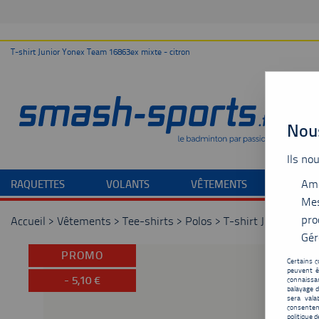
T-shirt Junior Yonex Team 16863ex mixte - citron
Nous
Ils no
Amé
RAQUETTES
VOLANTS
VÊTEMENTS
CHAU
Mes
pro
Accueil
>
Vêtements
>
Tee-shirts
>
Polos
>
T-shirt Junior Yone
Gér
PROMO
Certains c
peuvent ê
-
5,10
€
connaissan
balayage d
sera vala
consentem
politique d