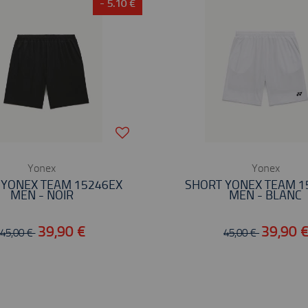
- 5.10 €
Yonex
Yonex
 YONEX TEAM 15246EX
SHORT YONEX TEAM 1
MEN - NOIR
MEN - BLANC
39,90 €
39,90 
45,00 €
45,00 €