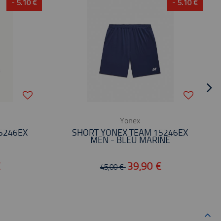
- 5.10 €
- 5.10 €
Yonex
5246EX
SHORT YONEX TEAM 15246EX
MEN - BLEU MARINE
€
39,90 €
45,00 €