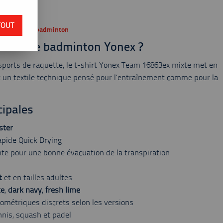
 du stock
TOUT
ixte pour le badminton
-shirt de badminton Yonex ?
sports de raquette, le t-shirt Yonex Team 16863ex mixte met en
t un textile technique pensé pour l’entraînement comme pour la
cipales
ster
apide Quick Drying
nte pour une bonne évacuation de la transpiration
t
et en tailles adultes
te
,
dark navy
,
fresh lime
ométriques discrets selon les versions
nis, squash et padel