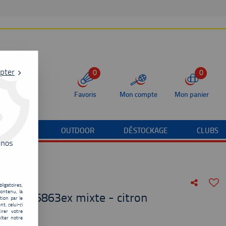
pter
0
0
Favoris
Mon compte
Mon panier
/TERRAIN
OUTDOOR
DÉSTOCKAGE
CLUBS
 nos
ligatoires,
ontenu, la
 Team 16863ex mixte - citron
tion par le
t, celui-ci
irer votre
de
35,00
€
lter notre