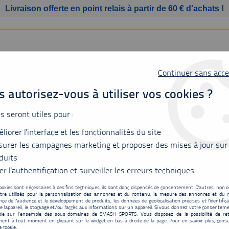
Livraison offerte en point relais à partir de 60 € d'achats !
Continuer sans acce
 autorisez-vous à utiliser vos cookies ?
us seront utiles pour :
liorer l'interface et les fonctionnalités du site
SSURES
BAGAGERIE
ACCESSOIRES
MATÉRIEL
urer les campagnes marketing et proposer des mises à jour sur
duits
x Team 16863ex mixte - citron
er l'authentification et surveiller les erreurs techniques
ookies sont nécessaires à des fins techniques, ils sont donc dispensés de consentement. D'autres, non ob
tre utilisés pour la personnalisation des annonces et du contenu, la mesure des annonces et du c
T-shirt Junior Yonex
ce de l'audience et le développement de produits, les données de géolocalisation précises et l'identifica
e l'appareil, le stockage et/ou l'accès aux informations sur un appareil. Si vous donnez votre consentemen
29
,
90
€
TTC
ble sur l’ensemble des sous-domaines de SMASH SPORTS. Vous disposez de la possibilité de ret
au lieu 
ent à tout moment en cliquant sur le widget en bas à droite de la page. Pour en savoir plus, consu
e cookie.