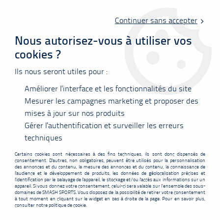
Livraison offerte en point relais à partir de 60 €
d'achats !
Continuer sans accepter
Nous autorisez-vous à utiliser vos
cookies ?
0
Ils nous seront utiles pour :
Améliorer l'interface et les fonctionnalités du site
Accueil
>
Vêtements
>
Tee-shirts
>
Polos
>
T-shirt Junior Yonex Team
16863ex mixte - gris
Mesurer les campagnes marketing et proposer des
mises à jour sur nos produits
PROMO
-
5,10
€
Gérer l'authentification et surveiller les erreurs
techniques
Certains cookies sont nécessaires à des fins techniques, ils sont donc dispensés de
consentement. D'autres, non obligatoires, peuvent être utilisés pour la personnalisation
des annonces et du contenu, la mesure des annonces et du contenu, la connaissance de
l'audience et le développement de produits, les données de géolocalisation précises et
l'identification par le balayage de l'appareil, le stockage et/ou l'accès aux informations sur un
appareil. Si vous donnez votre consentement, celui-ci sera valable sur l’ensemble des sous-
domaines de SMASH SPORTS. Vous disposez de la possibilité de retirer votre consentement
à tout moment en cliquant sur le widget en bas à droite de la page. Pour en savoir plus,
consulter notre politique de cookie.