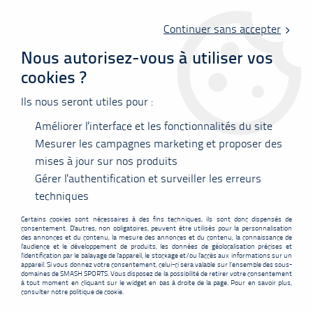
Livraison offerte en point relais à partir de 60 €
d'achats !
Continuer sans accepter
Nous autorisez-vous à utiliser vos
cookies ?
0
Ils nous seront utiles pour :
Améliorer l'interface et les fonctionnalités du site
Accueil
>
Vêtements
>
Tee-shirts
>
Polos
>
T-shirt manches longues
Victor T-55103 G
Mesurer les campagnes marketing et proposer des
mises à jour sur nos produits
PROMO
-
4,10
€
Gérer l'authentification et surveiller les erreurs
techniques
Certains cookies sont nécessaires à des fins techniques, ils sont donc dispensés de
consentement. D'autres, non obligatoires, peuvent être utilisés pour la personnalisation
des annonces et du contenu, la mesure des annonces et du contenu, la connaissance de
l'audience et le développement de produits, les données de géolocalisation précises et
l'identification par le balayage de l'appareil, le stockage et/ou l'accès aux informations sur un
appareil. Si vous donnez votre consentement, celui-ci sera valable sur l’ensemble des sous-
domaines de SMASH SPORTS. Vous disposez de la possibilité de retirer votre consentement
à tout moment en cliquant sur le widget en bas à droite de la page. Pour en savoir plus,
consulter notre politique de cookie.