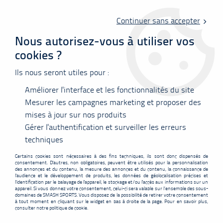
Livraison offerte en point relais à partir de 60 €
d'achats !
Continuer sans accepter
Nous autorisez-vous à utiliser vos
cookies ?
0
Ils nous seront utiles pour :
Améliorer l'interface et les fonctionnalités du site
Accueil
>
Vêtements
>
Tee-shirts
>
Polos
>
T-shirt Victor 50001TD G
Asia Series
Mesurer les campagnes marketing et proposer des
mises à jour sur nos produits
PROMO
-
5,05
€
Gérer l'authentification et surveiller les erreurs
techniques
Certains cookies sont nécessaires à des fins techniques, ils sont donc dispensés de
consentement. D'autres, non obligatoires, peuvent être utilisés pour la personnalisation
des annonces et du contenu, la mesure des annonces et du contenu, la connaissance de
l'audience et le développement de produits, les données de géolocalisation précises et
l'identification par le balayage de l'appareil, le stockage et/ou l'accès aux informations sur un
appareil. Si vous donnez votre consentement, celui-ci sera valable sur l’ensemble des sous-
domaines de SMASH SPORTS. Vous disposez de la possibilité de retirer votre consentement
à tout moment en cliquant sur le widget en bas à droite de la page. Pour en savoir plus,
consulter notre politique de cookie.