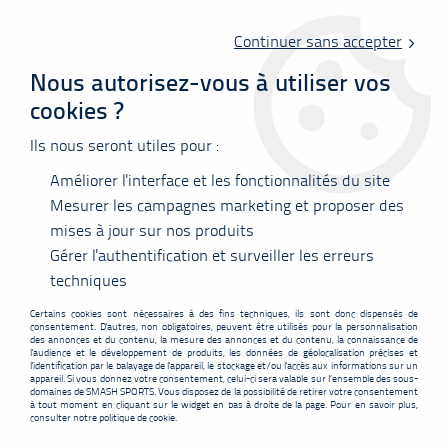
Livraison offerte en point relais à partir de 60 €
d'achats !
Continuer sans accepter
Nous autorisez-vous à utiliser vos
cookies ?
0
Ils nous seront utiles pour :
Améliorer l'interface et les fonctionnalités du site
Accueil
>
Vêtements
>
Tee-shirts
>
Polos
>
T-shirt Yonex femme Tour
Elite 20851YX Natural
Mesurer les campagnes marketing et proposer des
mises à jour sur nos produits
PROMO
-
35
%
Gérer l'authentification et surveiller les erreurs
techniques
Certains cookies sont nécessaires à des fins techniques, ils sont donc dispensés de
consentement. D'autres, non obligatoires, peuvent être utilisés pour la personnalisation
des annonces et du contenu, la mesure des annonces et du contenu, la connaissance de
l'audience et le développement de produits, les données de géolocalisation précises et
l'identification par le balayage de l'appareil, le stockage et/ou l'accès aux informations sur un
appareil. Si vous donnez votre consentement, celui-ci sera valable sur l’ensemble des sous-
domaines de SMASH SPORTS. Vous disposez de la possibilité de retirer votre consentement
à tout moment en cliquant sur le widget en bas à droite de la page. Pour en savoir plus,
consulter notre politique de cookie.