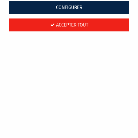
CONFIGURER
ACCEPTER TOUT
T-shirt Yonex femme Tour Elite 20851YX
Natural
84
,
50
€
TTC
au lieu de
130,00
€
Valable
du
01/03/26