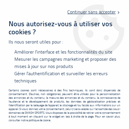
Livraison offerte en point relais à partir de 60 €
d'achats !
Continuer sans accepter
Nous autorisez-vous à utiliser vos
cookies ?
0
Ils nous seront utiles pour :
Améliorer l'interface et les fonctionnalités du site
Accueil
>
Vêtements
>
Tee-shirts
>
Polos
>
T-shirt Yonex Team
16862ex mixte - orange
Mesurer les campagnes marketing et proposer des
mises à jour sur nos produits
PROMO
-
5,10
€
Gérer l'authentification et surveiller les erreurs
techniques
Certains cookies sont nécessaires à des fins techniques, ils sont donc dispensés de
consentement. D'autres, non obligatoires, peuvent être utilisés pour la personnalisation
des annonces et du contenu, la mesure des annonces et du contenu, la connaissance de
l'audience et le développement de produits, les données de géolocalisation précises et
l'identification par le balayage de l'appareil, le stockage et/ou l'accès aux informations sur un
appareil. Si vous donnez votre consentement, celui-ci sera valable sur l’ensemble des sous-
domaines de SMASH SPORTS. Vous disposez de la possibilité de retirer votre consentement
à tout moment en cliquant sur le widget en bas à droite de la page. Pour en savoir plus,
consulter notre politique de cookie.