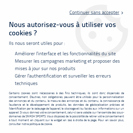
Livraison offerte en point relais à partir de 60 €
d'achats !
Continuer sans accepter
Nous autorisez-vous à utiliser vos
cookies ?
0
Ils nous seront utiles pour :
Améliorer l'interface et les fonctionnalités du site
Accueil
>
Vêtements
>
Tee-shirts
>
Polos
>
T-shirt Yonex Team
16863ex mixte - blanc
Mesurer les campagnes marketing et proposer des
mises à jour sur nos produits
PROMO
-
5,10
€
Gérer l'authentification et surveiller les erreurs
techniques
Certains cookies sont nécessaires à des fins techniques, ils sont donc dispensés de
consentement. D'autres, non obligatoires, peuvent être utilisés pour la personnalisation
des annonces et du contenu, la mesure des annonces et du contenu, la connaissance de
l'audience et le développement de produits, les données de géolocalisation précises et
l'identification par le balayage de l'appareil, le stockage et/ou l'accès aux informations sur un
appareil. Si vous donnez votre consentement, celui-ci sera valable sur l’ensemble des sous-
domaines de SMASH SPORTS. Vous disposez de la possibilité de retirer votre consentement
à tout moment en cliquant sur le widget en bas à droite de la page. Pour en savoir plus,
consulter notre politique de cookie.